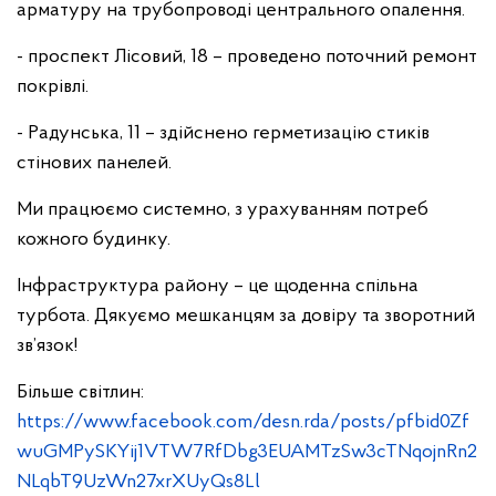
арматуру на трубопроводі центрального опалення.
- проспект Лісовий, 18 – проведено поточний ремонт
покрівлі.
- Радунська, 11 – здійснено герметизацію стиків
стінових панелей.
Ми працюємо системно, з урахуванням потреб
кожного будинку.
Інфраструктура району – це щоденна спільна
турбота. Дякуємо мешканцям за довіру та зворотний
зв’язок!
Більше світлин:
https://www.facebook.com/desn.rda/posts/pfbid0Zf
wuGMPySKYij1VTW7RfDbg3EUAMTzSw3cTNqojnRn2
NLqbT9UzWn27xrXUyQs8Ll