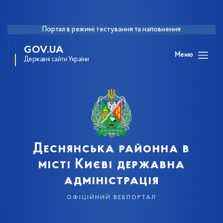
Портал в режимі тестування та наповнення
GOV.UA
Меню
Державні сайти України
Деснянська районна в
місті Києві державна
адміністрація
офіційний вебпортал