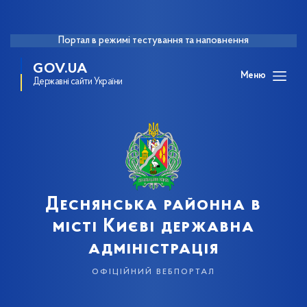
Портал в режимі тестування та наповнення
GOV.UA
Меню
Державні сайти України
Деснянська районна в
місті Києві державна
адміністрація
офіційний вебпортал