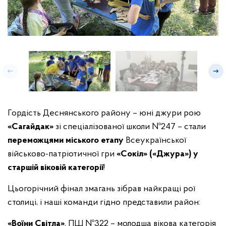
Гордість Деснянського району – юні джури рою
«Сагайдак»
зі спеціалізованої школи №247 – стали
переможцями міського етапу
Всеукраїнської
військово-патріотичної гри
«Сокіл» («Джура») у
старшій віковій категорії
!
Цьогорічний фінал змагань зібрав найкращі рої
столиці, і наші команди гідно представили район:
«Воїни Світла»
, ПШ №322 – молодша вікова категорія