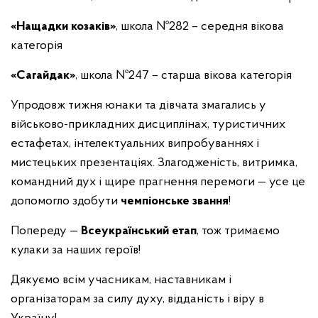
«Нащадки козаків»
, школа №282 – середня вікова
категорія
«Сагайдак»
, школа №247 – старша вікова категорія
Упродовж тижня юнаки та дівчата змагались у
військово-прикладних дисциплінах, туристичних
естафетах, інтелектуальних випробуваннях і
мистецьких презентаціях. Злагодженість, витримка,
командний дух і щире прагнення перемоги — усе це
допомогло здобути
чемпіонське звання
!
Попереду —
Всеукраїнський етап
, тож тримаємо
кулаки за наших героїв!
Дякуємо всім учасникам, наставникам і
організаторам за силу духу, відданість і віру в