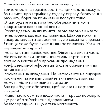
У
такий спосіб вони створюють відчуття
тривожності та терміновості. Наприклад, це можуть
бути лист про термінову судову справу, блокування
рахунку, борги за комунальні послуги тощо.
Отже, будьте надзвичайно обережними, коли
відкриваєте електронні листи
Розповідаємо, на які пункти варто звернути увагу:
електронна адреса відправника. Шахраї можуть
використовувати адреси, які дуже схожі на справжні.
Різниця може бути лише в кількох символах. Уважно
перевіряйте адреси!
мова та стиль повідомлення. Фішингові листи часто
містять помилки, незвичний стиль, картинки з
поганою якістю або прохання про надання
конфіденційної інформації. Будьте обачливими до
таких ознак!
посилання та вкладення. Не натискайте на підозрілі
посилання та не відкривайте вкладені файли, які
можуть містити шкідливі програми.
Завжди будьте обережні, щоб не стати жертвою
шахраїв!
Якщо маєте сумніви щодо листа — краще перевірте
ще раз або звʼяжіться з відправником
безпосередньо, якщо є така можливість.