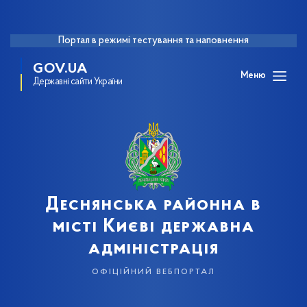
Портал в режимі тестування та наповнення
GOV.UA
Меню
Державні сайти України
Деснянська районна в
місті Києві державна
адміністрація
офіційний вебпортал