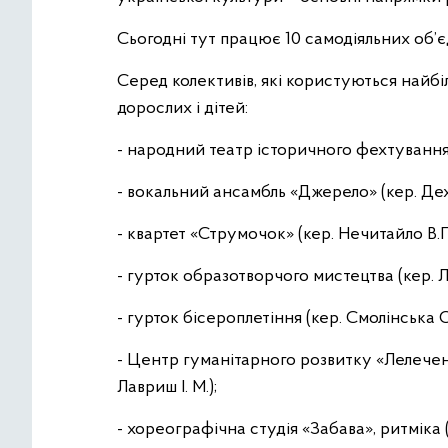
Сьогодні тут працює 10 самодіяльних об’є
Серед колективів, які користуються найб
дорослих і дітей:
- народний театр історичного фехтування 
- вокальний ансамбль «Джерело» (кер. Дех
- квартет «Струмочок» (кер. Нечитайло В.П.
- гурток образотворчого мистецтва (кер. Л
- гурток бісероплетіння (кер. Смолінська О
- Центр гуманітарного розвитку «Лелечен
Лавриш І. М.);
- хореографічна студія «Забава», ритміка 