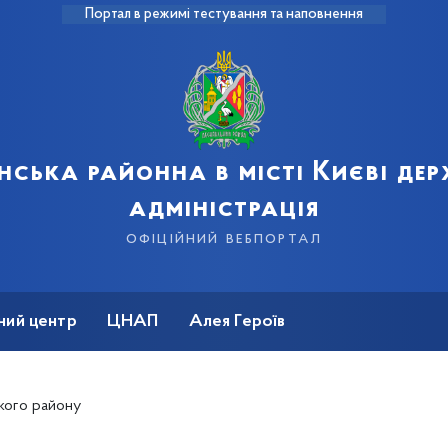
Портал в режимі тестування та наповнення
нська районна в місті Києві де
адміністрація
офіційний вебпортал
ний центр
ЦНАП
Алея Героїв
кого району