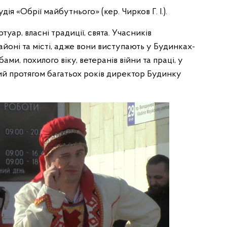
ія «Обрії майбутнього» (кер. Чирков Г. І.).
уар, власні традиції, свята. Учасників
йоні та місті, адже вони виступають у Будинках-
ми, похилого віку, ветеранів війни та праці, у
ний протягом багатьох років директор Будинку