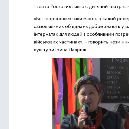
- театр Ростових ляльок, дитячий театр-студ
«Всі творчі колективи мають цікавий реперт
самодіяльних об’єднань добре знають у ра
інтернатах для людей з особливими потреба
військових частинах», – говорить незмін
культури Ірина Лавриш.