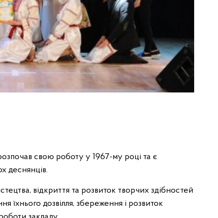
озпочав свою роботу у 1967-му році та є
х деснянців.
тецтва, відкриття та розвиток творчих здібностей
я їхнього дозвілля, збереження і розвиток
роботи закладу.