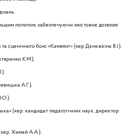
днань.
ільшим попитом, забезпечуючи змістовне дозвілля
та сценічного бою «Камелот» (кер Дєнєжкіна В.І.);
тяренко К.М.);
);
евицька А.Г.);
.О.);
ька» (кер. кандидат педагогічних наук, директор
(кер. Химай А.А.);