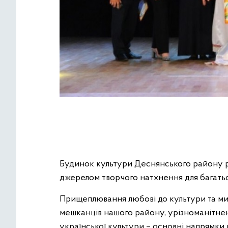
Будинок культури Деснянського району р
джерелом творчого натхнення для багатьо
Прищеплювання любові до культури та мис
мешканців нашого району, урізноманітненн
української культури – основні напрямки 