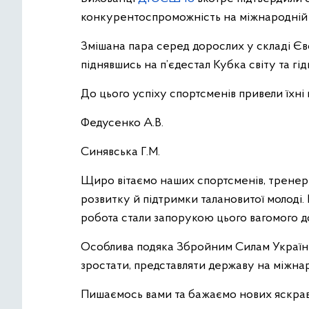
конкурентоспроможність на міжнародній 
Змішана пара серед дорослих у складі Євфр
піднявшись на п’єдестал Кубка світу та гі
До цього успіху спортсменів привели їхні
Федусенко А.В.
Синявська Г.М.
Щиро вітаємо наших спортсменів, тренерів
розвитку й підтримки талановитої молоді. 
робота стали запорукою цього вагомого д
Особлива подяка Збройним Силам України
зростати, представляти державу на міжнар
Пишаємось вами та бажаємо нових яскра