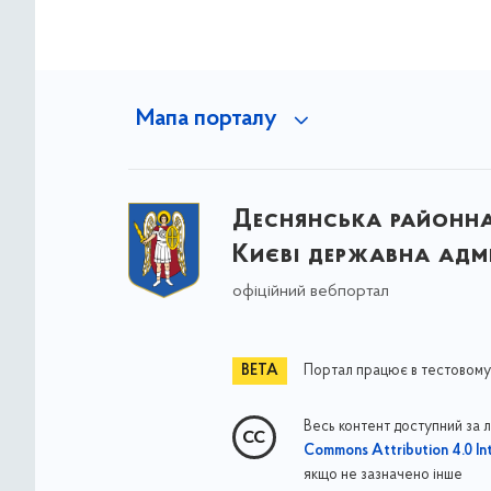
Мапа порталу
Деснянська районна 
Києві державна адмі
офіційний вебпортал
Портал працює в тестовому
Весь контент доступний за 
Commons Attribution 4.0 Int
якщо не зазначено інше