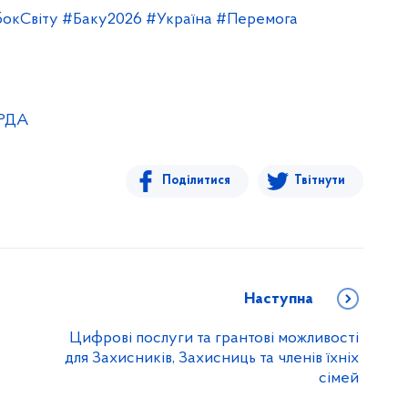
окСвіту
#Баку2026
#Україна
#Перемога
 РДА
Поділитися
Твітнути
Наступна
Цифрові послуги та грантові можливості
для Захисників, Захисниць та членів їхніх
сімей