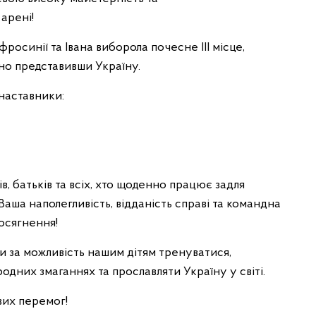
арені!
осинії та Івана виборола почесне III місце,
дно представивши Україну.
 наставники:
, батьків та всіх, хто щоденно працює задля
Ваша наполегливість, відданість справі та командна
осягнення!
 за можливість нашим дітям тренуватися,
одних змаганнях та прославляти Україну у світі.
вих перемог!