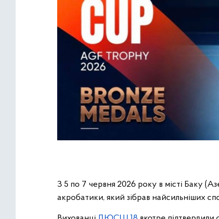
З 5 по 7 червня 2026 року в місті Баку (А
акробатики, який зібрав найсильніших спор
Вихованці
ДЮСШ 18
вкотре підтвердили 