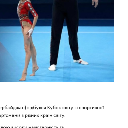
зербайджан) відбувся Кубок світу зі спортивної
тсменів з різних країн світу.
свою високу майстерність та