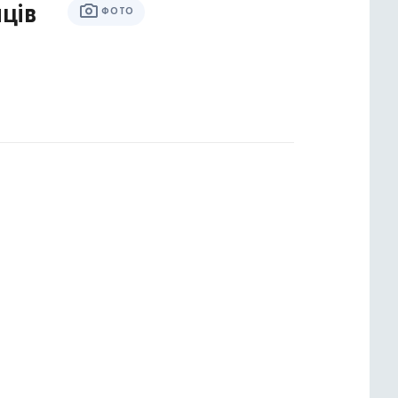
ців
ФОТО