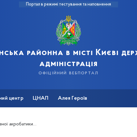
Портал в режимі тестування та наповнення
нська районна в місті Києві де
адміністрація
офіційний вебпортал
ний центр
ЦНАП
Алея Героїв
 — у вихованців ДЮСШ №18