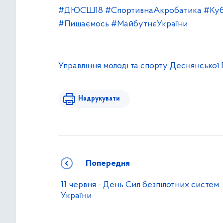
#ДЮСШ18
#СпортивнаАкробатика
#Куб
#Пишаємось
#МайбутнєУкраїни
Управління молоді та спорту Деснянської
Надрукувати
Попередня
11 червня - День Сил безпілотних систем
України