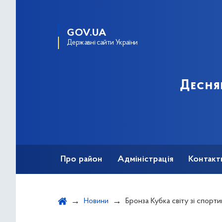
GOV.UA
Державні сайти України
Десня
Про район
Адміністрація
Контакт
Новини
Бронза Кубка світу зі спортивної акробатики