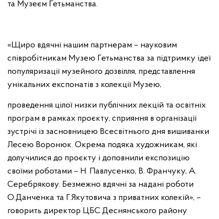
та Музеєм Гетьманства.
«Щиро вдячні нашим партнерам – науковим
співробітникам Музею Гетьманства за підтримку ідеї
популяризації музейного дозвілля, представлення
унікальних експонатів з колекції Музею,
проведення цілої низки публічних лекцій та освітніх
програм в рамках проєкту, сприяння в організації
зустрічі із засновницею Всесвітнього дня вишиванки
Лесею Воронюк. Окрема подяка художникам, які
долучилися до проєкту і доповнили експозицію
своїми роботами – Н. Павлусенко, В. Франчуку, А.
Серебрякову. Безмежно вдячні за надані роботи
О.Данченка та Г.Якутовича з приватних колекій», –
говорить директор ЦБС Деснянського району