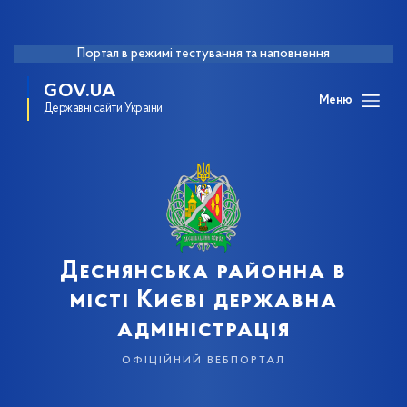
Портал в режимі тестування та наповнення
GOV.UA
Меню
Державні сайти України
Деснянська районна в
місті Києві державна
адміністрація
офіційний вебпортал