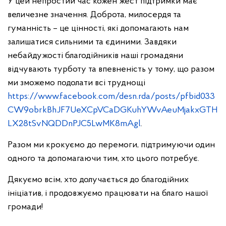
У цей непростий час кожен жест підтримки має
величезне значення. Доброта, милосердя та
гуманність – це цінності, які допомагають нам
залишатися сильними та єдиними. Завдяки
небайдужості благодійників наші громадяни
відчувають турботу та впевненість у тому, що разом
ми зможемо подолати всі труднощі
https://www.facebook.com/desn.rda/posts/pfbid033
CW9obrkBhJF7UeXCpVCaDGKuhYWvAeuMjakxGTH
LX28tSvNQDDnPJC5LwMK8mAgl
.
Разом ми крокуємо до перемоги, підтримуючи один
одного та допомагаючи тим, хто цього потребує.
Дякуємо всім, хто долучається до благодійних
ініціатив, і продовжуємо працювати на благо нашої
громади!