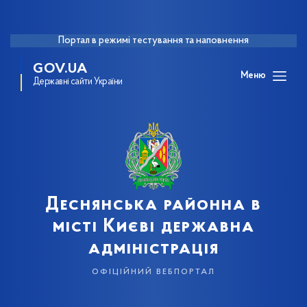
Портал в режимі тестування та наповнення
GOV.UA
Меню
Державні сайти України
Деснянська районна в
місті Києві державна
адміністрація
офіційний вебпортал