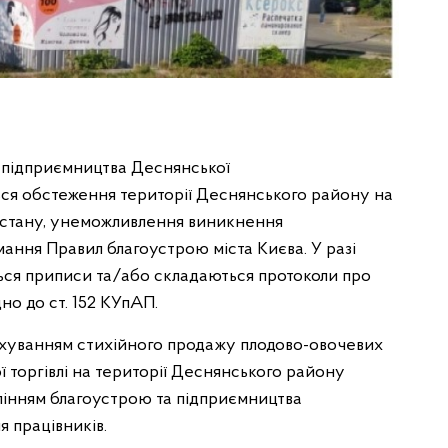
а підприємництва Деснянської
ся обстеження території Деснянського району на
 стану, унеможливлення виникнення
ання Правил благоустрою міста Києва. У разі
ся приписи та/або складаються протоколи про
но до ст. 152 КУпАП.
врахуванням стихійного продажу плодово-овочевих
 торгівлі на території Деснянського району
авлінням благоустрою та підприємництва
 працівників.