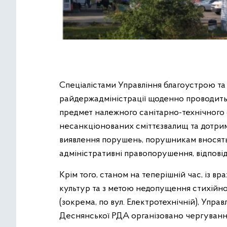
Спеціалістами Управління благоустрою т
райдержадміністрації щоденно проводить
предмет належного санітарно-технічного
несанкціонованих сміттєзвалищ та дотрим
виявлення порушень, порушникам вносять
адміністративні правопорушення, відповід
Крім того, станом на теперішній час, із 
культур та з метою недопущення стихійної
(зокрема, по вул. Електротехнічній), Упр
Деснянської РДА організовано чергування