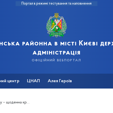
Портал в режимі тестування та наповнення
нська районна в місті Києві де
адміністрація
офіційний вебпортал
ний центр
ЦНАП
Алея Героїв
енна кропітка робота