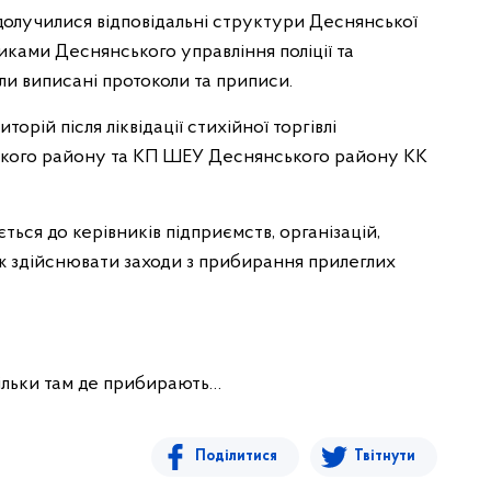
 долучилися відповідальні структури Деснянської
иками Деснянського управління поліції та
и виписані протоколи та приписи.
рій після ліквідації стихійної торгівлі
кого району та КП ШЕУ Деснянського району КК
ься до керівників підприємств, організацій,
ож здійснювати заходи з прибирання прилеглих
ільки там де прибирають…
Поділитися
Твітнути