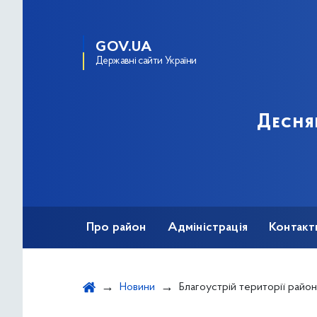
GOV.UA
Державні сайти України
Десня
Про район
Адміністрація
Контакт
Новини
Благоустрій території району – щод