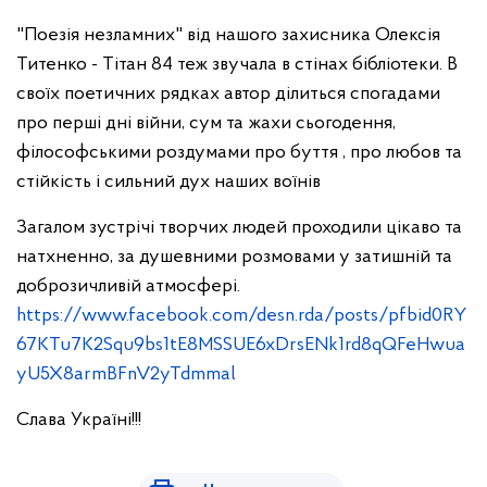
"Поезія незламних" від нашого захисника Олексія
Титенко - Тітан 84 теж звучала в стінах бібліотеки. В
своїх поетичних рядках автор ділиться спогадами
про перші дні війни, сум та жахи сьогодення,
філософськими роздумами про буття , про любов та
стійкість і сильний дух наших воїнів
Загалом зустрічі творчих людей проходили цікаво та
натхненно, за душевними розмовами у затишній та
доброзичливій атмосфері.
https://www.facebook.com/desn.rda/posts/pfbid0RY
67KTu7K2Squ9bs1tE8MSSUE6xDrsENk1rd8qQFeHwua
yU5X8armBFnV2yTdmmal
Слава Україні!!!