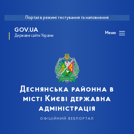
Портал в режимі тестування та наповнення
GOV.UA
Меню
Державні сайти України
Деснянська районна в
місті Києві державна
адміністрація
офіційний вебпортал