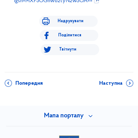
igsh=MXF5OGhwb2tyN2w3OA==
Надрукувати
Поділитися
Твітнути
Попередня
Наступна
Мапа порталу