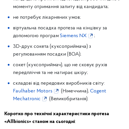
моменту отримання запиту від кандидата;
не потребує лікарняних умов;
віртуальна посадка протеза на кінцівку за
допомогою програм
Siemens NX
;
ЗD-друк сокета (куксоприймача) з
регулюванням посадки (BOA);
сокет (куксоприймач), що не сковує рухів
передпліччя та не натирає шкіру;
складові від передових виробників світу:
Faulhaber Motors
(Німеччина),
Сogent
Mechatronic
(Великобританія).
Коротко про технічні характеристики протеза
«Аllbionics» станом на сьогодні
: