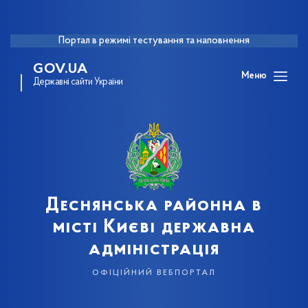
Портал в режимі тестування та наповнення
GOV.UA
Меню
Державні сайти України
Деснянська районна в
місті Києві державна
адміністрація
офіційний вебпортал