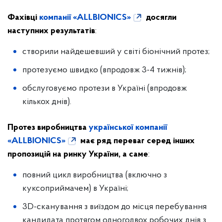
Фахівці
компанії «ALLBIONICS»
досягли
наступних результатів
:
створили найдешевший у світі біонічний протез;
протезуємо швидко (впродовж 3-4 тижнів);
обслуговуємо протези в Україні (впродовж
кількох днів).
Протез виробництва
української компанії
«ALLBIONICS»
має ряд переваг серед інших
пропозицій на ринку України, а саме
:
повний цикл виробництва (включно з
куксоприймачем) в Україні;
3D-сканування з виїздом до місця перебування
кандидата протягом одногодвох робочих днів з