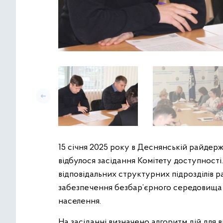
15 січня 2025 року в Деснянській райдерж
відбулося засідання Комітету доступності
відповідальних структурних підрозділів 
забезпечення безбар’єрного середовища д
населення.
На засіданні визначено алгоритм дій для 