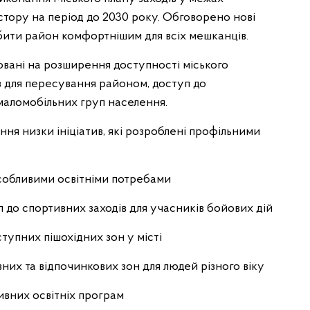
стору на період до 2030 року. Обговорено нові
обити район комфортнішим для всіх мешканців.
овані на розширення доступності міського
 для пересування районом, доступ до
маломобільних груп населення.
ня низки ініціатив, які розроблені профільними
особливими освітніми потребами
п до спортивних заходів для учасників бойових дій
тупних пішохідних зон у місті
них та відпочинкових зон для людей різного віку
зивних освітніх програм