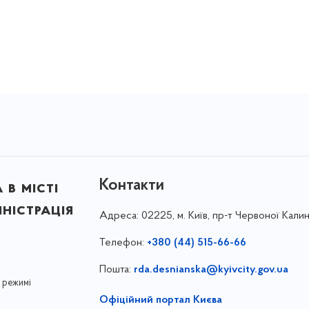
Контакти
в місті
ністрація
Адреса:
02225, м. Київ, пр-т Червоної Калин
Телефон:
+380 (44) 515-66-66
Пошта:
rda.desnianska@kyivcity.gov.ua
 режимі
Офіційний портал Києва