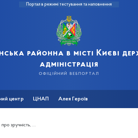
Портал в режимі тестування та наповнення
нська районна в місті Києві де
адміністрація
офіційний вебпортал
ний центр
ЦНАП
Алея Героїв
о рівні можливості для всіх