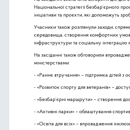
Національної стратегії безбар’єрного про
ініціативи та проєкти, які допоможуть зр
Учасники також розглянули заходи, спрям
середовища, створення комфортних умов
інфраструктури та соціальну інтеграцію 
На засіданні також обговорили впроваджен
міністерствами:
- «Раннє втручання» – підтримка дітей з 
- «Розвиток спорту для ветеранів» – досту
- «Безбар’єрні маршрути» – створення дос
- «Активні парки» – облаштування спортив
- «Освіта для всіх» – впровадження інклю