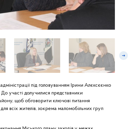
адміністрації під головуванням Ірини Алєксєєнко
. До участі долучилися представники
району, щоб обговорити ключові питання
ля всіх жителів, зокрема маломобільних груп
виконання Міського плану заходів у межах