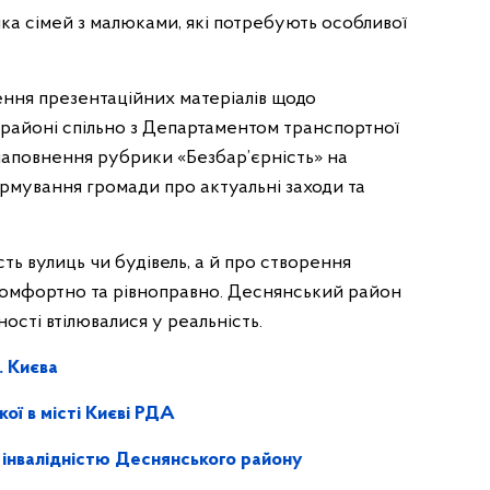
ка сімей з малюками, які потребують особливої
ння презентаційних матеріалів щодо
районі спільно з Департаментом транспортної
аповнення рубрики «Безбар’єрність» на
ормування громади про актуальні заходи та
ть вулиць чи будівель, а й про створення
комфортно та рівноправно. Деснянський район
ості втілювалися у реальність.
. Києва
ої в місті Києві РДА
з інвалідністю Деснянського району