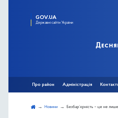
GOV.UA
Державні сайти України
Десня
Про район
Адміністрація
Контакт
Новини
Безбар’єрність – це не лише про зручність, а й пр