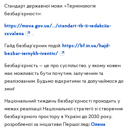
Стандарт державної мови: «Термінологія
безбар’єрності»:
https://mova.gov.ua/.../standart-tb-ii-redakciia-
sxvalena
...
Гайд безбар’єрних подій:
https://bf.in.ua/hajd-
bezbar-iernykh-iventiv/
Безбар’єрність — це про суспільство, у якому кожен
має можливість бути почутим, залученим та
реалізованим. Будьмо відкритими та долучаймося до
змін!
Національний тиждень безбар’єрності проходить у
межах реалізації Національної стратегії зі створення
безбар’єрного простору в Україні до 2030 року,
розробленої за ініціативи Першої леді
Олена