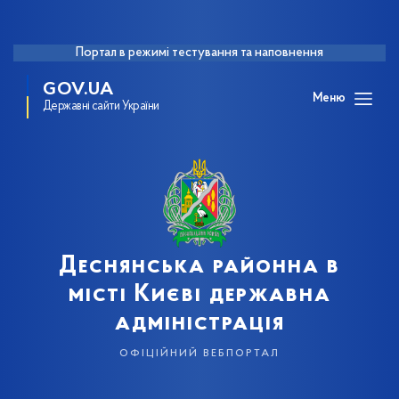
Портал в режимі тестування та наповнення
GOV.UA
Меню
Державні сайти України
Деснянська районна в
місті Києві державна
адміністрація
офіційний вебпортал