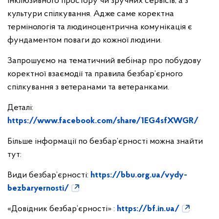
інклюзивного простору чи зручних сервісів, а з
культури спілкування. Адже саме коректна
термінологія та людиноцентрична комунікація є
фундаментом поваги до кожної людини.
Запрошуємо на тематичний вебінар про побудову
коректної взаємодії та правила безбар’єрного
спілкування з ветеранами та ветеранками.
Деталі:
https://www.facebook.com/share/1EG4sfXWGR/
Більше інформації по безбар’єрності можна знайти
тут:
Види безбар’єрності:
https://bbu.org.ua/vydy-
bezbaryernosti/
«Довідник безбар’єрності» :
https://bf.in.ua/