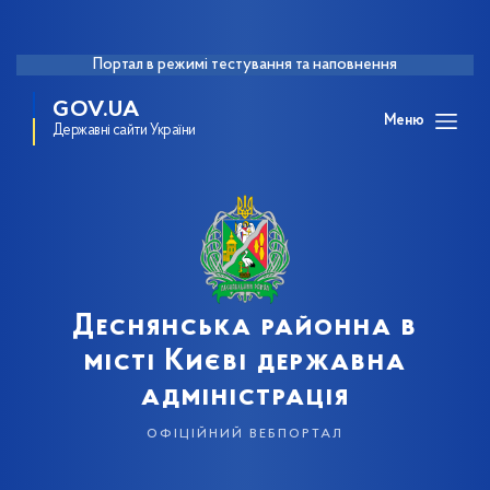
Портал в режимі тестування та наповнення
GOV.UA
Меню
Державні сайти України
Деснянська районна в
місті Києві державна
адміністрація
офіційний вебпортал