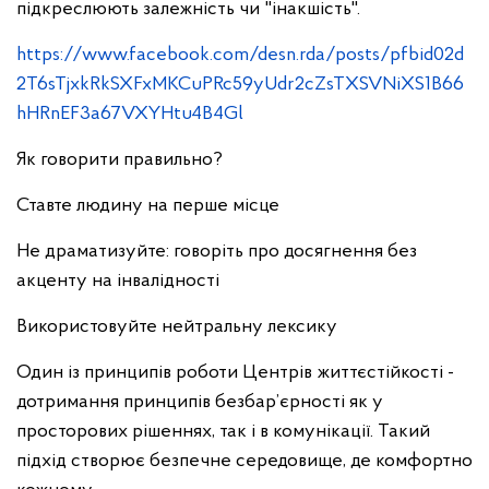
підкреслюють залежність чи "інакшість".
https://www.facebook.com/desn.rda/posts/pfbid02d
2T6sTjxkRkSXFxMKCuPRc59yUdr2cZsTXSVNiXS1B66
hHRnEF3a67VXYHtu4B4Gl
Як говорити правильно?
Ставте людину на перше місце
Не драматизуйте: говоріть про досягнення без
акценту на інвалідності
Використовуйте нейтральну лексику
Один із принципів роботи Центрів життєстійкості -
дотримання принципів безбар’єрності як у
просторових рішеннях, так і в комунікації. Такий
підхід створює безпечне середовище, де комфортно