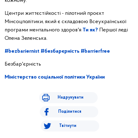
кожному.
Центри життєстійкості - пілотний проєкт
Мінсоцполітики, який є складовою Всеукраїнської
програми ментального здоров'я
Ти як?
Першої леді
Олена Зеленська.
#bezbariernist
#безбарєрність
#barrierfree
Безбар'єрність
Міністерство соціальної політики України
Надрукувати
Поділитися
Твітнути