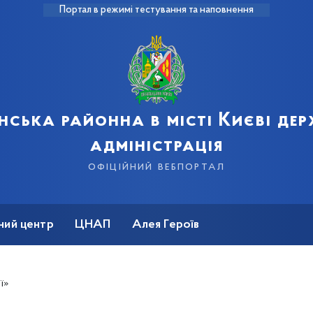
Портал в режимі тестування та наповнення
нська районна в місті Києві де
адміністрація
офіційний вебпортал
ний центр
ЦНАП
Алея Героїв
ї»