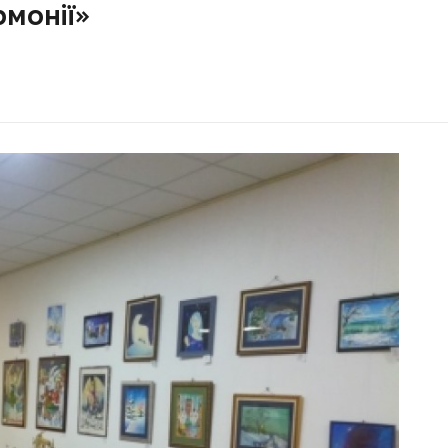
рмонії»