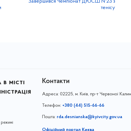
Завершився Чемпіонат ДЮСШ №23 з
и
тенісу
Контакти
в місті
ністрація
Адреса:
02225, м. Київ, пр-т Червоної Калин
Телефон:
+380 (44) 515-66-66
Пошта:
rda.desnianska@kyivcity.gov.ua
 режимі
Офіційний портал Києва