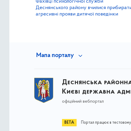
Фахівці психологічної служби
Деснянського району вчилися прибират
агресивні прояви дитячої поведінки
Мапа порталу
Деснянська районна 
Києві державна адмі
офіційний вебпортал
Портал працює в тестовому