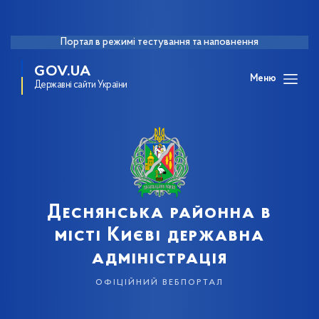
Портал в режимі тестування та наповнення
GOV.UA
Меню
Державні сайти України
Деснянська районна в
місті Києві державна
адміністрація
офіційний вебпортал