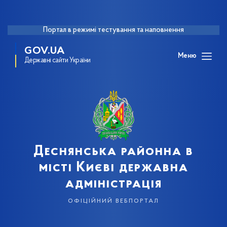
Портал в режимі тестування та наповнення
GOV.UA
Меню
Державні сайти України
Деснянська районна в
місті Києві державна
адміністрація
офіційний вебпортал