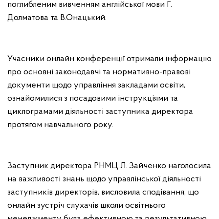
поглибленим вивченням англійської мови Г.
Долматова та В.Онацький.
Учасники онлайн конференції отримали інформацію
про основні законодавчі та нормативно-правові
документи щодо управління закладами освіти,
ознайомилися з посадовими інструкціями та
циклограмами діяльності заступника директора
протягом навчального року.
Заступник директора РНМЦ Л. Зайченко наголосила
на важливості знань щодо управлінської діяльності
заступників директорів, висловила сподівання, що
онлайн зустріч слухачів школи освітнього
менеджменту була ефективною та результативною.