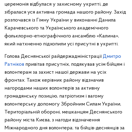
церемонія відбулася у захисному укритті, де
зібралася уся активна громада нашого району. Захід
розпочався із Гімну України у виконанні Данила
Карачевського та Українського академічного
фольклорно-етнографічного ансамблю «Калина»,
який натхненно підхопили усі присутні в укритті.
Голова Деснянської райдержадміністрації
Дмитро
Ратніков
привітав присутніх, подякував усім бійцям і
волонтерам за захист нашої держави на усіх
фронтах. Також керівник району відзначив
нагородами наших волонтерів за активну
громадянську позицію, патріотизм і вагому
волонтерську допомогу Збройним Силам України,
Територіальній обороні, мешканцям Деснянського
району міста Києва, з нагоди відзначення
Міжнародного дня волонтера; та бійців-деснянців за