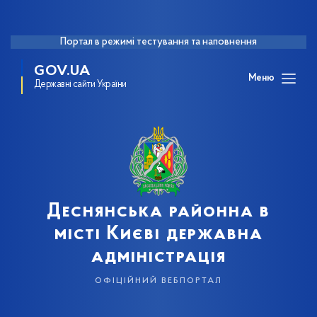
Портал в режимі тестування та наповнення
GOV.UA
Меню
Державні сайти України
Деснянська районна в
місті Києві державна
адміністрація
офіційний вебпортал