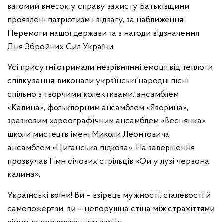
вагомий внесок у справу захисту Батьківщини,
проявлені патріотизм і відвагу, за наближення
Перемоги нашої держави та з нагоди відзначення
Дня Збройних Сил України.
Усі присутні отримали незрівнянні емоції від теплоти
спілкування, виконали українські народні пісні
спільно з творчими колективами: ансамблем
«Калина», фольклорним ансамблем «Яворина»,
зразковим хореографічним ансамблем «Веснянка»
школи мистецтв імені Миколи Леонтовича,
ансамблем «Циганська підкова». На завершення
прозвучав Гімн січових стрільців «Ой у лузі червона
калина».
Українські воїни! Ви – взірець мужності, сталевості й
самопожертви, ви – непорушна стіна між страхіттями