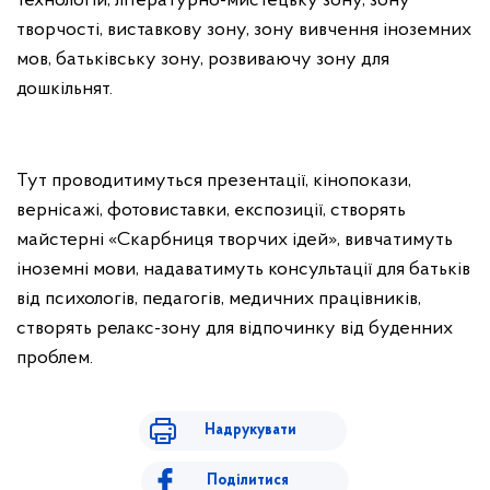
технологій, літературно-мистецьку зону, зону
творчості, виставкову зону, зону вивчення іноземних
мов, батьківську зону, розвиваючу зону для
дошкільнят.
Тут проводитимуться презентації, кінопокази,
вернісажі, фотовиставки, експозиції, створять
майстерні «Скарбниця творчих ідей», вивчатимуть
іноземні мови, надаватимуть консультації для батьків
від психологів, педагогів, медичних працівників,
створять релакс-зону для відпочинку від буденних
проблем.
Надрукувати
Поділитися