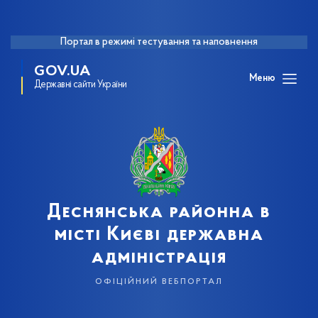
Портал в режимі тестування та наповнення
GOV.UA
Меню
Державні сайти України
Деснянська районна в
місті Києві державна
адміністрація
офіційний вебпортал