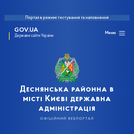
Портал в режимі тестування та наповнення
GOV.UA
Меню
Державні сайти України
Деснянська районна в
місті Києві державна
адміністрація
офіційний вебпортал