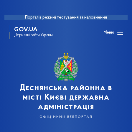
Портал в режимі тестування та наповнення
GOV.UA
Меню
Державні сайти України
Деснянська районна в
місті Києві державна
адміністрація
офіційний вебпортал