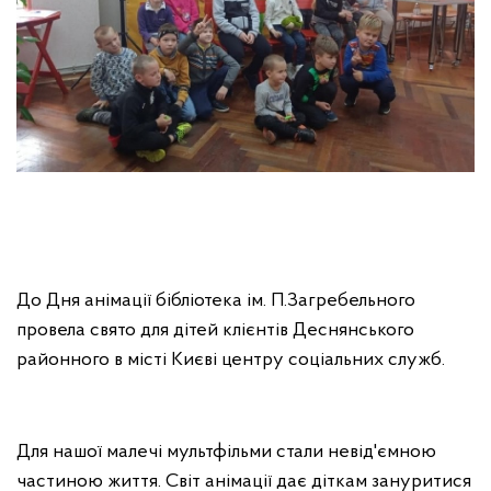
До Дня анімації бібліотека ім. П.Загребельного
провела свято для дітей клієнтів Деснянського
районного в місті Києві центру соціальних служб.
Для нашої малечі мультфільми стали невід'ємною
частиною життя. Світ анімації дає діткам зануритися