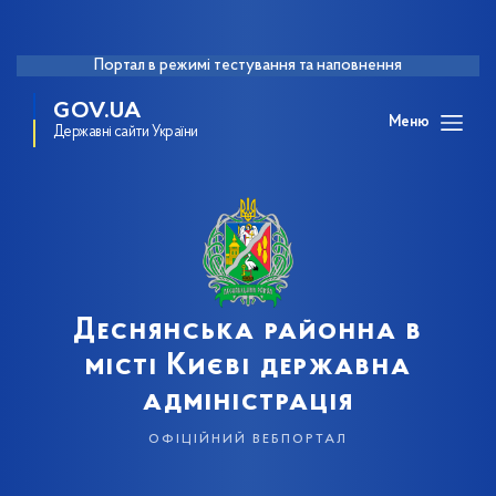
Портал в режимі тестування та наповнення
GOV.UA
Меню
Державні сайти України
Деснянська районна в
місті Києві державна
адміністрація
офіційний вебпортал