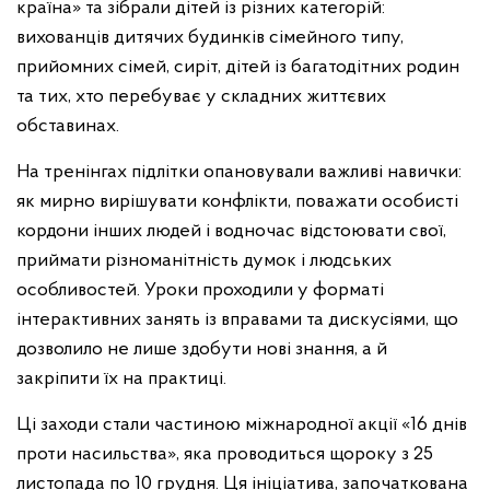
країна» та зібрали дітей із різних категорій:
вихованців дитячих будинків сімейного типу,
прийомних сімей, сиріт, дітей із багатодітних родин
та тих, хто перебуває у складних життєвих
обставинах.
На тренінгах підлітки опановували важливі навички:
як мирно вирішувати конфлікти, поважати особисті
кордони інших людей і водночас відстоювати свої,
приймати різноманітність думок і людських
особливостей. Уроки проходили у форматі
інтерактивних занять із вправами та дискусіями, що
дозволило не лише здобути нові знання, а й
закріпити їх на практиці.
Ці заходи стали частиною міжнародної акції «16 днів
проти насильства», яка проводиться щороку з 25
листопада по 10 грудня. Ця ініціатива, започаткована