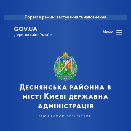
Портал в режимі тестування та наповнення
GOV.UA
Меню
Державні сайти України
Деснянська районна в
місті Києві державна
адміністрація
офіційний вебпортал