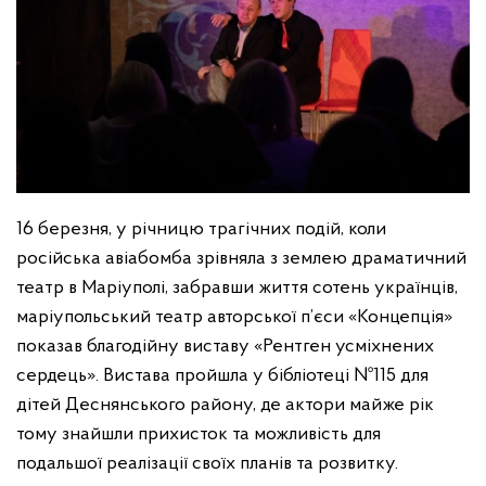
16 березня, у річницю трагічних подій, коли
російська авіабомба зрівняла з землею драматичний
театр в Маріуполі, забравши життя сотень українців,
маріупольський театр авторської п’єси «Концепція»
показав благодійну виставу «Рентген усміхнених
сердець». Вистава пройшла у бібліотеці №115 для
дітей Деснянського району, де актори майже рік
тому знайшли прихисток та можливість для
подальшої реалізації своїх планів та розвитку.