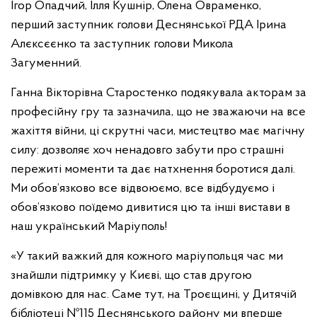
Ігор Опадчий, Ілля Кушнір, Олена Овраменко,
перший заступник голови Деснянської РДА Ірина
Алєксєєнко та заступник голови Микола
Загуменний.
Ганна Вікторівна Старостенко подякувала акторам за
професійну гру та зазначила, що не зважаючи на все
жахіття війни, ці скрутні часи, мистецтво має магічну
силу: дозволяє хоч ненадовго забути про страшні
пережиті моменти та дає натхнення боротися далі.
Ми обов’язково все відвоюємо, все відбудуємо і
обов’язково поїдемо дивитися цю та інші вистави в
наш український Маріуполь!
«У такий важкий для кожного маріупольця час ми
знайшли підтримку у Києві, що став другою
домівкою для нас. Саме тут, на Троєщині, у Дитячій
бібліотеці №115 Деснянського району ми вперше