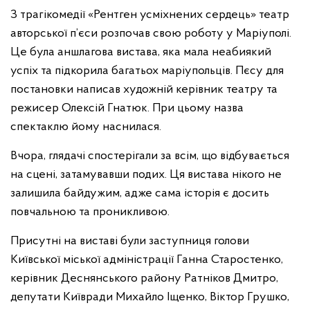
З трагікомедії «Рентген усміхнених сердець» театр
авторської п’єси розпочав свою роботу у Маріуполі.
Це була аншлагова вистава, яка мала неабиякий
успіх та підкорила багатьох маріупольців. Пєсу для
постановки написав художній керівник театру та
режисер Олексій Гнатюк. При цьому назва
спектаклю йому наснилася.
Вчора, глядачі спостерігали за всім, що відбувається
на сцені, затамувавши подих. Ця вистава нікого не
залишила байдужим, адже сама історія є досить
повчальною та проникливою.
Присутні на виставі були заступниця голови
Київської міської адміністрації Ганна Старостенко,
керівник Деснянського району Ратніков Дмитро,
депутати Київради Михайло Іщенко, Віктор Грушко,