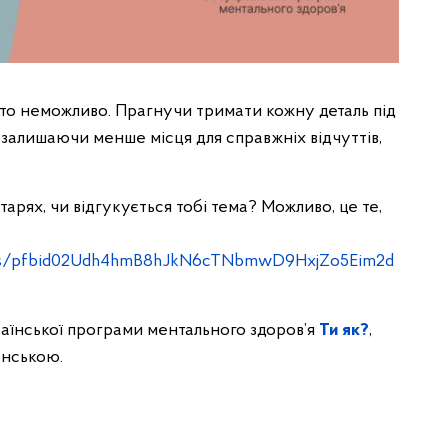
то неможливо. Прагнучи тримати кожну деталь під
залишаючи менше місця для справжніх відчуттів,
тарях, чи відгукується тобі тема? Можливо, це те,
sts/pfbid02Udh4hmB8hJkN6cTNbmwD9HxjZo5Eim2d
аїнської програми ментального здоров’я
Ти як?
,
енською.