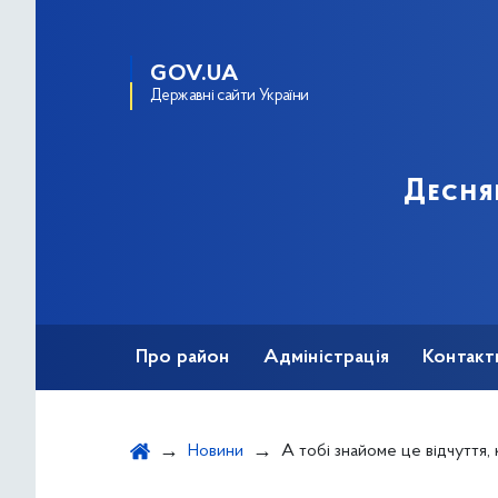
GOV.UA
Державні сайти України
Десня
Про район
Адміністрація
Контакт
Новини
А тобі знайоме це відчуття, коли намагаєшся тримати все під контролем, сподіваючись убе