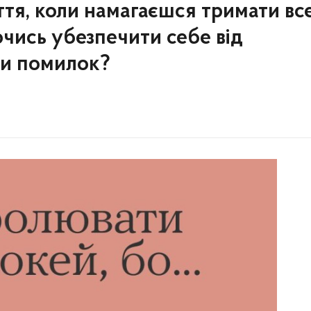
ття, коли намагаєшся тримати вс
ючись убезпечити себе від
ти помилок?