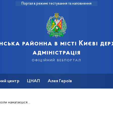
Портал в режимі тестування та наповнення
нська районна в місті Києві де
адміністрація
офіційний вебпортал
ний центр
ЦНАП
Алея Героїв
зпечити себе від несподіванок й уникнути помилок?