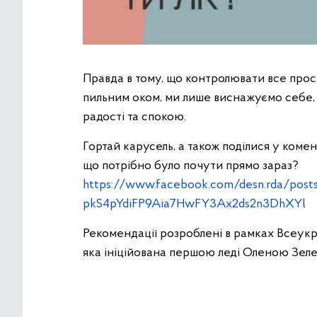
Правда в тому, що контролювати все прос
пильним оком, ми лише виснажуємо себе, 
радості та спокою.
Гортай карусель, а також поділися у комен
що потрібно було почути прямо зараз?
https://www.facebook.com/desn.rda/po
pkS4pYdiFP9Aia7HwFY3Ax2ds2n3DhXYl
Рекомендації розроблені в рамках Всеукр
яка ініційована першою леді Оленою Зел