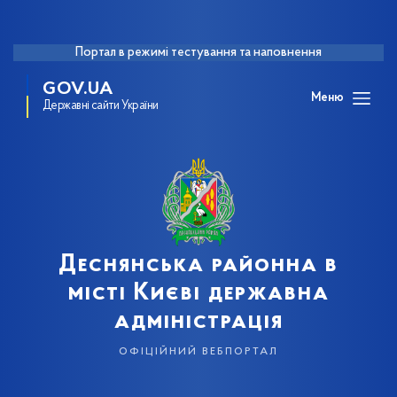
Портал в режимі тестування та наповнення
GOV.UA
Меню
Державні сайти України
Деснянська районна в
місті Києві державна
адміністрація
офіційний вебпортал