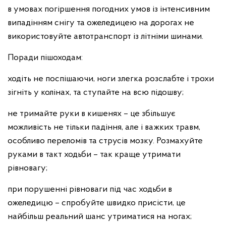
в умовах погіршення погодних умов із інтенсивним
випадінням снігу та ожеледицею на дорогах не
використовуйте автотранспорт із літніми шинами.
Поради пішоходам:
ходіть не поспішаючи, ноги злегка розслабте і трохи
зігніть у колінах, та ступайте на всю підошву;
не тримайте руки в кишенях – це збільшує
можливість не тільки падіння, але і важких травм,
особливо переломів та струсів мозку. Розмахуйте
руками в такт ходьби – так краще утримати
рівновагу;
при порушенні рівноваги під час ходьби в
ожеледицю – спробуйте швидко присісти, це
найбільш реальний шанс утриматися на ногах;