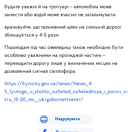
будьте уважні й на тротуарі – автомобіль може
занести або водій може вчасно не загальмувати;
враховуйте, що гальмівний шлях на слизькій дорозі
збільшується у 4-5 рази.
Пішоходам під час ожеледиці також необхідно бути
особливо уважними на проїжджій частині –
переходити дорогу лише у визначених місцях на
дозволений сигнал світлофора.
https://kyivcity.gov.ua/news/News_4-
5_lyutogo_u_stolitsi_ozheled_ozheleditsya_i_porivi_vi
tru_15-20_ms__ukrgidromettsentr/
Надрукувати