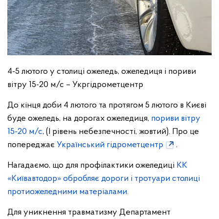
4-5 лютого у столиці ожеледь, ожеледиця і пориви
вітру 15-20 м/с – Укргідрометцентр
До кінця доби 4 лютого та протягом 5 лютого в Києві
буде ожеледь, на дорогах ожеледиця,
пориви вітру
15-20 м/с
, (I рівень небезпечності, жовтий). Про це
попереджає
Український гідрометцентр
.
Нагадаємо, що для профілактики ожеледиці
КК
«Київавтодор» обробляє дороги і тротуари столиці
протиожеледними матеріалами.
Для уникнення травматизму Департамент