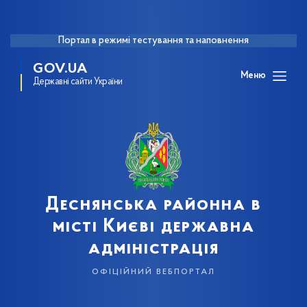
Портал в режимі тестування та наповнення
GOV.UA
Меню
Державні сайти України
Деснянська районна в
місті Києві державна
адміністрація
офіційний вебпортал