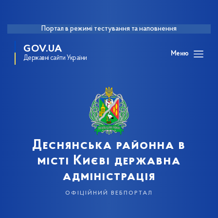
Портал в режимі тестування та наповнення
GOV.UA
Меню
Державні сайти України
Деснянська районна в
місті Києві державна
адміністрація
офіційний вебпортал