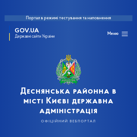
Портал в режимі тестування та наповнення
GOV.UA
Меню
Державні сайти України
Деснянська районна в
місті Києві державна
адміністрація
офіційний вебпортал