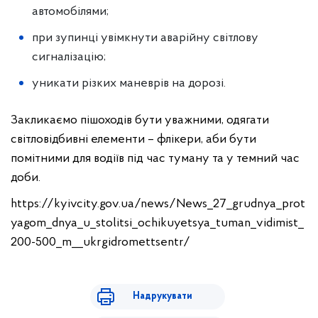
автомобілями;
при зупинці увімкнути аварійну світлову
сигналізацію;
уникати різких маневрів на дорозі.
Закликаємо пішоходів бути уважними, одягати
світловідбивні елементи – флікери, аби бути
помітними для водіїв під час туману та у темний час
доби.
https://kyivcity.gov.ua/news/News_27_grudnya_prot
yagom_dnya_u_stolitsi_ochikuyetsya_tuman_vidimist_
200-500_m__ukrgidromettsentr/
Надрукувати