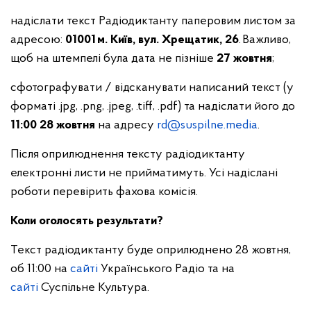
надіслати текст Радіодиктанту паперовим листом за
адресою:
01001 м. Київ, вул. Хрещатик, 26
. Важливо,
щоб на штемпелі була дата не пізніше
27 жовтня
;
сфотографувати / відсканувати написаний текст (у
форматі .jpg, .png, .jpeg, .tiff, .pdf) та надіслати його до
11:00 28 жовтня
на адресу
rd@suspilne.media
.
Після оприлюднення тексту радіодиктанту
електронні листи не прийматимуть. Усі надіслані
роботи перевірить фахова комісія.
Коли оголосять результати?
Текст радіодиктанту буде оприлюднено 28 жовтня,
об 11:00 на
сайті
Українського Радіо та на
сайті
Суспільне Культура.