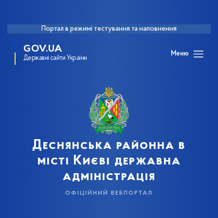
Портал в режимі тестування та наповнення
GOV.UA
Меню
Державні сайти України
Деснянська районна в
місті Києві державна
адміністрація
офіційний вебпортал