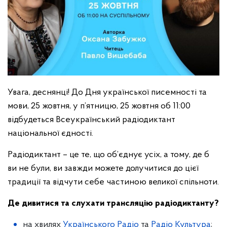
Увага, деснянці! До Дня української писемності та
мови, 25 жовтня, у п’ятницю, 25 жовтня об 11:00
відбудеться Всеукраїнський радіодиктант
національної єдності.
Радіодиктант – це те, що об’єднує усіх, а тому, де б
ви не були, ви завжди можете долучитися до цієї
традиції та відчути себе частиною великої спільноти.
Де дивитися та слухати трансляцію радіодиктанту?
на хвилях
Українського Радіо
та
Радіо Культура
;