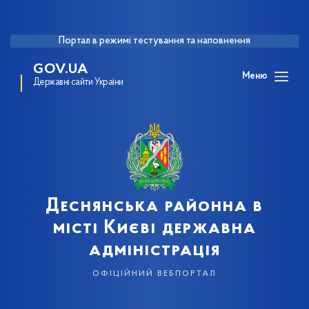
Портал в режимі тестування та наповнення
GOV.UA
Меню
Державні сайти України
Деснянська районна в
місті Києві державна
адміністрація
офіційний вебпортал