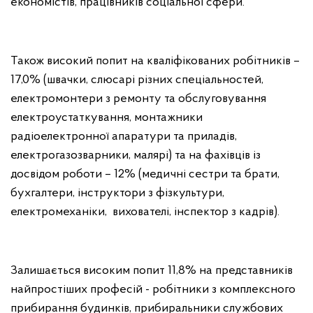
економістів, працівників соціальної сфери.
Також високий попит на кваліфікованих робітників –
17,0% (швачки, слюсарі різних спеціальностей,
електромонтери з ремонту та обслуговування
електроустаткування, монтажники
радіоелектронної апаратури та приладів,
електрогазозварники, малярі) та на фахівців із
досвідом роботи – 12% (медичні сестри та брати,
бухгалтери, інструктори з фізкультури,
електромеханіки, вихователі, інспектор з кадрів).
Залишається високим попит 11,8% на представників
найпростіших професій - робітники з комплексного
прибирання будинків, прибиральники службових