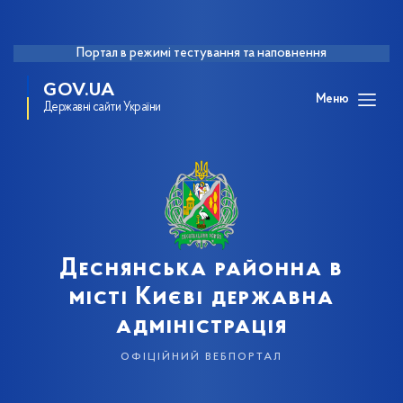
Портал в режимі тестування та наповнення
GOV.UA
Меню
Державні сайти України
Деснянська районна в
місті Києві державна
адміністрація
офіційний вебпортал