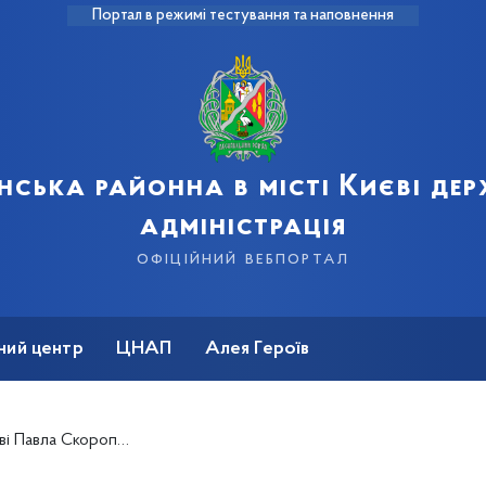
Портал в режимі тестування та наповнення
нська районна в місті Києві де
адміністрація
офіційний вебпортал
ний центр
ЦНАП
Алея Героїв
вла Скоропадського