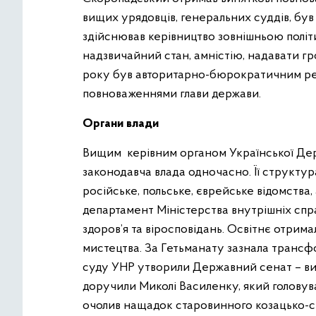
вищих урядовців, генеральних суддів, був
здійснював керівництво зовнішньою полі
надзвичайний стан, амністію, надавати г
року був авторитарно-бюрократичним реж
повноваженнями глави держави.
Органи влади
Вищим керівним органом Української Держ
законодавча влада одночасно. Її структур
російське, польське, єврейське відомства
департамент Міністерства внутрішніх спра
здоров’я та віросповідань. Освітнє отрима
мистецтва. За Гетьманату зазнала трансфо
суду УНР утворили Державний сенат – ви
доручили Миколі Василенку, який головува
очолив нащадок старовинного козацько-с