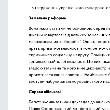
– утвердження українського культурно-ос
Земельна реформа
Вона мала стати чи не основною серед пе
дійсній їх вартості від великих земельни
малоземельних хліборобів”. Однак теоре
права приватної власності в конкретно-і
спричинило соціальну напругу. Поміщики
земельно-майнової власності. Це виклика
владою гетьмана та його німецько-австрій
прокотилася хвиля повстань. Найбільшим
виступи набули загальноукраїнського масш
Справи військові
Багато зусиль гетьман докладав до військ
Павло Скоропадський, як ніхто інший, ус