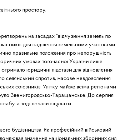
вітнього простору.
ретворень на засадах “відчуження земель по
х власників для наділення земельними участками
тично правильне положення про непорушність
сторичних умовах тогочасної України лише
 отримало юридичні підстави для відновлення
ло селянський спротив, масове невдоволення
ських союзників. Улітку майже всіма регіонами
 було Звенигородсько-Таращанське. До серпня
табу, а тоді почали вщухати.
ового будівництва. Як професійний військовий
відомлював значення національних збройних сил,