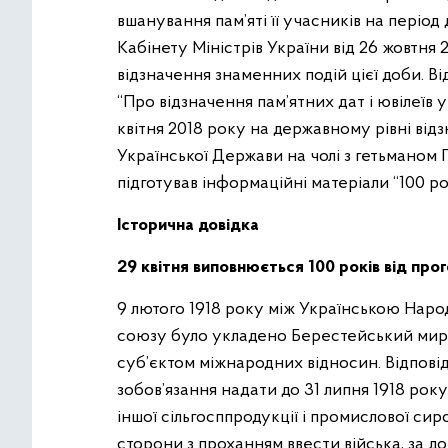
вшанування пам’яті її учасників на періо
Кабінету Міністрів України від 26 жовтн
відзначення знаменних подій цієї доби. В
“Про відзначення пам’ятних дат і ювілеїв у
квітня 2018 року на державному рівні від
Української Держави на чолі з гетьманом 
підготував інформаційні матеріали “100 р
Історична довідка
29 квітня виповнюється 100 років від пр
9 лютого 1918 року між Українською Нар
союзу було укладено Берестейський мирн
суб’єктом міжнародних відносин. Відповід
зобов’язання надати до 31 липня 1918 року 6
іншої сільгосппродукції і промислової сир
сторони з проханням ввести війська, за д