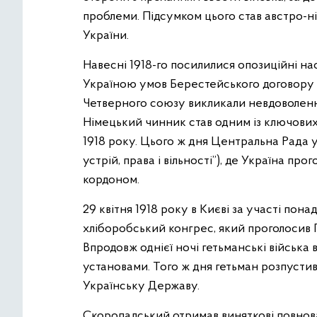
проблеми. Підсумком цього став австро-н
України.
Навесні 1918-го посилилися опозиційні н
Україною умов Берестейського договору 
Четверного союзу викликали невдоволенн
Німецький чинник став одним із ключових 
1918 року. Цього ж дня Центральна Рада
устрій, права і вільності”), де Україна 
кордоном.
29 квітня 1918 року в Києві за участі пон
хліборобський конгрес, який проголосив 
Впродовж однієї ночі гетьманські війська
установами. Того ж дня гетьман розпусти
Українську Державу.
Скоропадський отримав виняткові повнова