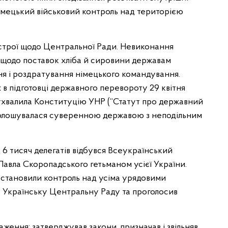
імецький військовий контроль над територією
астрої щодо Центральної Ради. Невиконання
щодо поставок хліба й сировини державам
я і роздратування німецького командування.
в підготовці державного перевороту 29 квітня
 ухвалила Конституцію УНР (“Статут про державний
проголошувалася суверенною державою з неподільним
ад 6 тисяч делегатів відбувся Всеукраїнський
Павла Скоропадського гетьманом усієї України.
 встановили контроль над усіма урядовими
в Українську Центральну Раду та проголосив
ження: затверджував закони, призначав і звільняв