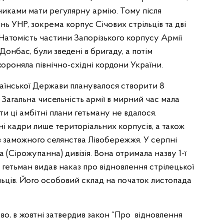
никами мати регулярну армію. Тому після
ь УНР, зокрема корпус Січових стрільців та дві
Натомість частини Запорізького корпусу Армії
Донбас, були зведені в бригаду, а потім
хороняла північно-східні кордони України.
аїнської Держави планувалося створити 8
. Загальна чисельність армії в мирний час мала
ти ці амбітні плани гетьману не вдалося.
і кадри лише територіальних корпусів, а також
із заможного селянства Лівобережжя. У серпні
 (Сірожупанна) дивізія. Вона отримала назву 1-ї
ця гетьман видав наказ про відновлення стрілецької
льців. Його особовий склад на початок листопада
тво, в жовтні затвердив закон “Про відновлення