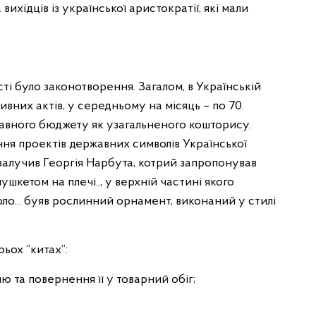
 вихідців із української аристократії, які мали
ті було законотворення. Загалом, в Українській
них актів, у середньому на місяць – по 70.
авного бюджету як узагальненого кошторису.
ня проектів державних символів Української
 залучив Георгія Нарбута, котрий запропонував
шкетом на плечі.., у верхній частині якого
о... буяв рослинний орнамент, виконаний у стилі
рьох “китах”:
ю та повернення її у товарний обіг;