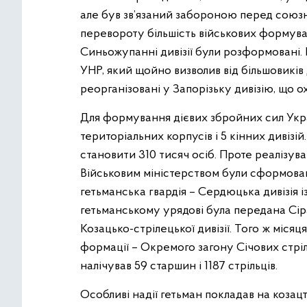
але був зв’язаний забороною перед союз
перевороту більшість військових формуван
Синьожупанні дивізії були розформовані. 
УНР, який щойно визволив від більшовиків 
реорганізовані у Запорізьку дивізію, що о
Для формування дієвих збройних сил Укр
територіальних корпусів і 5 кінних дивізій
становити 310 тисяч осіб. Проте реалізува
Військовим міністерством були сформован
гетьманська гвардія – Сердюцька дивізія 
гетьманському урядові була передана Сіра
Козацько-стрілецької дивізії. Того ж міся
формації – Окремого загону Січових стрі
налічував 59 старшин і 1187 стрільців.
Особливі надії гетьман покладав на козац