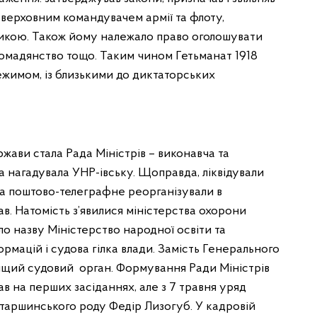
 верховним командувачем армії та флоту,
тикою. Також йому належало право оголошувати
ромадянство тощо. Таким чином Гетьманат 1918
имом, із близькими до диктаторських
ави стала Рада Міністрів – виконавча та
а нагадувала УНР-івську. Щоправда, ліквідували
, а поштово-телеграфне реорганізували в
в. Натомість з’явилися міністерства охорони
ло назву Міністерство народної освіти та
рмацій і судова гілка влади. Замість Генерального
щий судовий орган. Формування Ради Міністрів
в на перших засіданнях, але з 7 травня уряд
таршинського роду Федір Лизогуб. У кадровій