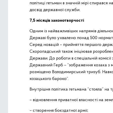
політиці гетьман в значній мірі спирався на
досвід державної служби.
7,5 місяців законотворчості
Одним із найважливіших напрямів діяльнос
Державі було ухвалено понад 500 норматив
Серед новацій – прийняття першого держ
Скоропадський також ініціював розроблен
Держави. До роботи в спеціальній комісії
Державний Герб – “зображення козака з му
розміщено Володимирський тризуб. Навкол
козацького бароко”.
Внутрішня політика гетьмана “стояла” на т
– відновлення приватної власності на земл
– створення боєздатної армії;