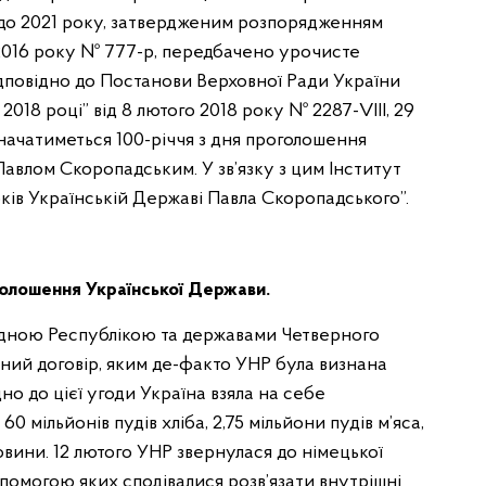
д до 2021 року, затвердженим розпорядженням
я 2016 року № 777-р, передбачено урочисте
ідповідно до Постанови Верховної Ради України
 2018 році” від 8 лютого 2018 року № 2287-VIII, 29
значатиметься 100-річчя з дня проголошення
Павлом Скоропадським. У зв’язку з цим Інститут
оків Українській Державі Павла Скоропадського”.
оголошення Української Держави.
одною Республікою та державами Четверного
ий договір, яким де-факто УНР була визнана
но до цієї угоди Україна взяла на себе
0 мільйонів пудів хліба, 2,75 мільйони пудів м’яса,
овини. 12 лютого УНР звернулася до німецької
опомогою яких сподівалися розв’язати внутрішні