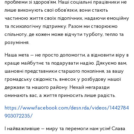
проблеми зі здоров’ям. Наші соціальні працівники не
лише виконують свої обов’язки, вони стають
частиною життя своїх підопічних, надаючи емоційну
та психологічну підтримку. Разом ми створюємо
спільноту, де кожен може відчути турботу, тепло та
розуміння.
Наша мета — не просто допомогти, а відновити віру в
краще майбутнє та подарувати надію. Дякуємо вам,
шановні представники старшого покоління, за вашу
громадську свідомість, внесок у розбудову нашої
держави та нашого району. Нехай негаразди
оминають вас, а життя приносить лише радість.
https://www.facebook.com/desn.rda/videos/1442784
903072235/
І найважливіше — миру та перемоги нам усім! Слава