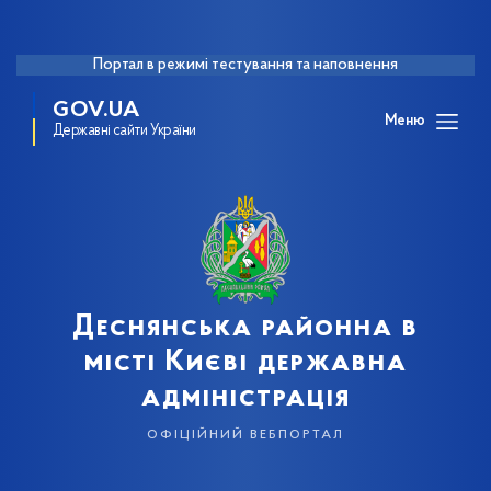
Портал в режимі тестування та наповнення
GOV.UA
Меню
Державні сайти України
Деснянська районна в
місті Києві державна
адміністрація
офіційний вебпортал