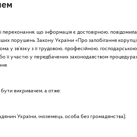
чем
сті переконання, що інформація є достовірною, повідомил
нших порушень Закону України «Про запобігання корупції
дома у зв’язку з її трудовою, професійною, господарсько
 її участю у передбачених законодавством процедурах, 
ння.
 бути викривачем, а отже:
адянин України, іноземець, особа без громадянства);