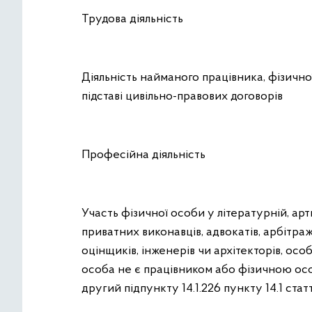
Трудова діяльність
Діяльність найманого працівника, фізичн
підставі цивільно-правових договорів
Професійна діяльність
Участь фізичної особи у літературній, арти
приватних виконавців, адвокатів, арбітра
оцінщиків, інженерів чи архітекторів, осо
особа не є працівником або фізичною осо
другий підпункту 14.1.226 пункту 14.1 ста