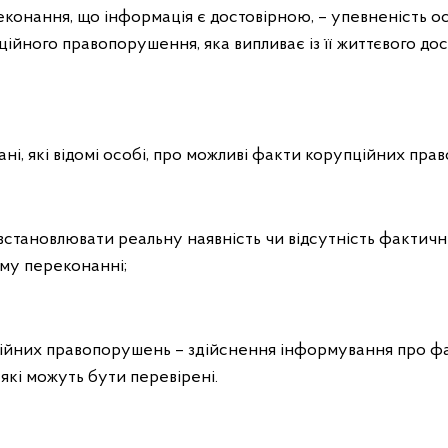
еконання, що інформація є достовірною, – упевненість ос
йного правопорушення, яка випливає із її життєвого досв
дані, які відомі особі, про можливі факти корупційних пр
сть встановлювати реальну наявність чи відсутність факт
му переконанні;
ційних правопорушень – здійснення інформування про фа
кі можуть бути перевірені.