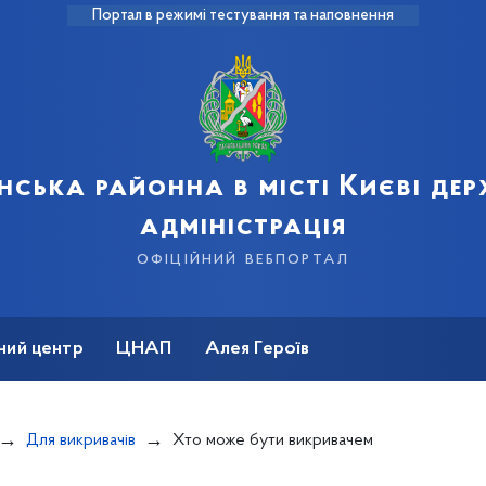
Портал в режимі тестування та наповнення
нська районна в місті Києві де
адміністрація
офіційний вебпортал
ний центр
ЦНАП
Алея Героїв
Для викривачів
Хто може бути викривачем