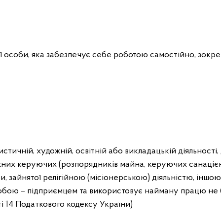
ої особи, яка забезпечує себе роботою самостійно, зокр
стичній, художній, освітній або викладацькій діяльності, д
жних керуючих (розпорядників майна, керуючих санацією, л
би, зайнятої релігійною (місіонерською) діяльністю, іншо
бою – підприємцем та використовує найману працю не бі
тті 14 Податкового кодексу України)