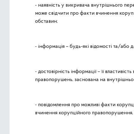
- наявність у викривача внутрішнього пер
може свідчити про факти вчинення корупці
обставин;
- інформація – будь-які відомості та/або 
- достовірність інформації – її властиві
правопорушень, заснована на внутрішньо
- повідомлення про можливі факти коруп
вчинення корупційного правопорушення, я