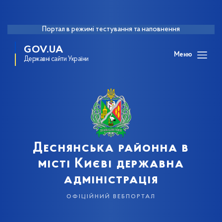
Портал в режимі тестування та наповнення
GOV.UA
Меню
Державні сайти України
Деснянська районна в
місті Києві державна
адміністрація
офіційний вебпортал