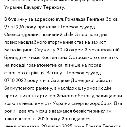
України, Едуарду Терехову.
В будинку за адресою вул. Рональда Рейгана 36 кв.
97 з 1996 року проживав Терехов Едуард
Олександрович, позивний «Ed». 3 першого дня
повномасштабного вторгнення став на захист
Батьківщини. Служив у 30-ій окремій механізованій
бригаді ім. князя Костянтина Острозького спочатку
на посаді гранатометника, пізніше на посаді
старшого стрільця. Загинув Терехов Едуард
07.10.2022 року в н.п. Зайцеве Донецької області,
Бахмутського району, в наслідок штурмових дій
противника та артилерійського обстрілу, захищаючи
волю та незалежність України смертю хоробрих. Два
роки і дев'ять місяців вважався безвісти зниклим,
тільки в червні 2025 року його вдалося
ідендифікувати. 20 липня 2025 року Едуард Терехов