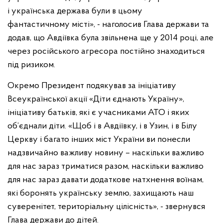
і українська держава були в цьому
фантастичному місті», - наголосив Глава держави та
додав, що Авдіївка була звільнена ще у 2014 році, але
через російського агресора постійно знаходиться
під ризиком.
Окремо Президент подякував за ініціативу
Всеукраїнської акції «Діти єднають Україну»,
ініціативу батьків, які є учасниками АТО і яких
об’єднали діти. «Щоб і в Авдіївку, і в Узин, і в Білу
Церкву і багато інших міст України ви понесли
надзвичайно важливу новину – наскільки важливо
для нас зараз триматися разом, наскільки важливо
для нас зараз давати додаткове натхнення воїнам,
які боронять українську землю, захищають наш
суверенітет, територіальну цілісність», - звернувся
Глава держави до дітей.