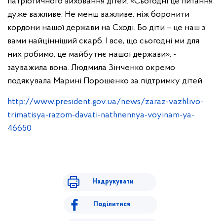
патріотичного виховання дітей. «Сьогодні це питання
дуже важливе. Не менш важливе, ніж боронити
кордони нашої держави на Сході. Бо діти – це наш з
вами найцінніший скарб. І все, що сьогодні ми для
них робимо, це майбутнє нашої держави», -
зауважила вона. Людмила Зінченко окремо
подякувала Марині Порошенко за підтримку дітей.
http://www.president.gov.ua/news/zaraz-vazhlivo-
trimatisya-razom-davati-nathnennya-voyinam-ya-
46650
Надрукувати
Поділитися