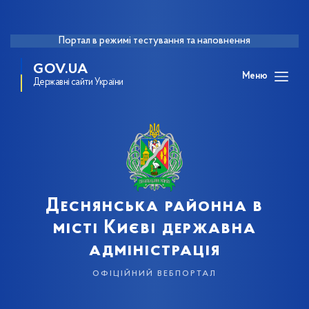
Портал в режимі тестування та наповнення
GOV.UA
Меню
Державні сайти України
Деснянська районна в
місті Києві державна
адміністрація
офіційний вебпортал