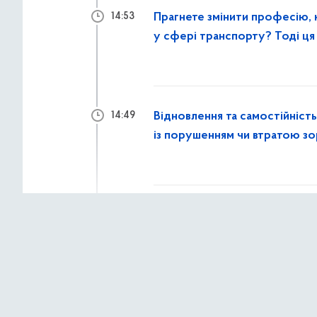
Прагнете змінити професію, 
14:53
у сфері транспорту? Тоді ця 
Відновлення та самостійність
14:49
із порушенням чи втратою з
30 липня 2026 р.,
чет
Охайні газони — це результат
16:14