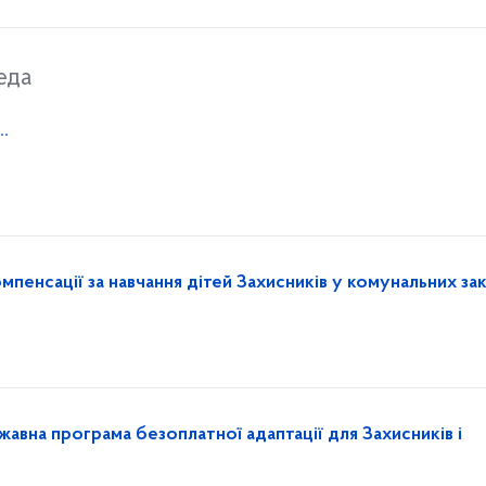
еда
…
пенсації за навчання дітей Захисників у комунальних за
жавна програма безоплатної адаптації для Захисників і