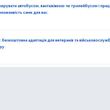
керувати автобусом, вантажівкою чи тролейбусом і пра
можливість саме для вас.
: безкоштовна адаптація для ветеранів та військовослуж
ору
вер
 щоденної та кропіткої праці наших працівників.