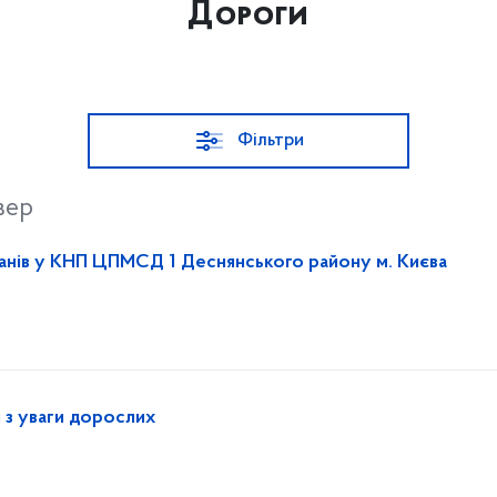
Дороги
Фільтри
вер
анів у КНП ЦПМСД 1 Деснянського району м. Києва
 з уваги дорослих