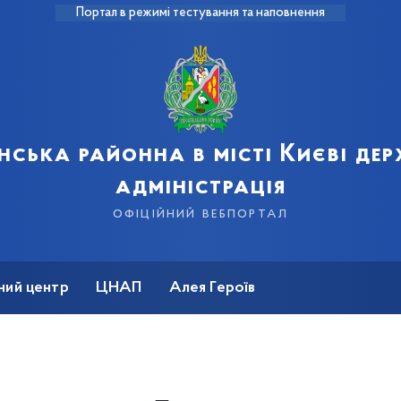
Портал в режимі тестування та наповнення
нська районна в місті Києві де
адміністрація
офіційний вебпортал
ний центр
ЦНАП
Алея Героїв