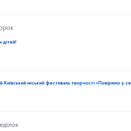
торок
 дітей!
-й Київський міський фестиваль творчості «Повіримо у с
еділок