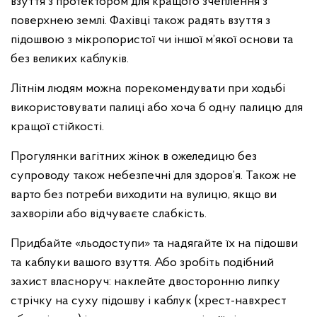
взуття з протектором для кращого зчеплення з
поверхнею землі. Фахівці також радять взуття з
підошвою з мікропористої чи іншої м’якої основи та
без великих каблуків.
Літнім людям можна порекомендувати при ходьбі
використовувати палиці або хоча б одну палицю для
кращої стійкості.
Прогулянки вагітних жінок в ожеледицю без
супроводу також небезпечні для здоров’я. Також не
варто без потреби виходити на вулицю, якщо ви
захворіли або відчуваєте слабкість.
Придбайте «льодоступи» та надягайте їх на підошви
та каблуки вашого взуття. Або зробіть подібний
захист власноруч: наклейте двосторонню липку
стрічку на суху підошву і каблук (хрест-навхрест