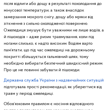
після відлиги або дощу в результаті похолодання до
мінусової температури, а також внаслідок
замерзання мокрого снігу, дощу або мряки від
зіткнення з сильно охолодженої поверхнею.
Ожеледиця змушує бути уважними не лише водіїв, а
й пішоходів – адже ризик травмування, коли під
ногами слизько, є надто високим. Водіям варто
пам’ятати, що під час ожеледиці на дорожньому
покритті збільшується гальмівний шлях, тому
необхідно вибирати безпечний швидкісний режим.
Про це не повинні забувати й пішоходи.
Державна служба України з надзвичайних ситуацій
підготувала прості рекомендації, як уберегтися від
травм у період ожеледиці.
Обов’язковим правилом є носіння відповідного