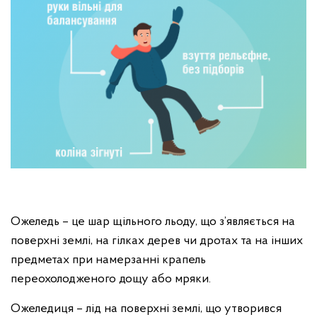
Ожеледь – це шар щільного льоду, що з’являється на
поверхні землі, на гілках дерев чи дротах та на інших
предметах при намерзанні крапель
переохолодженого дощу або мряки.
Ожеледиця – лід на поверхні землі, що утворився