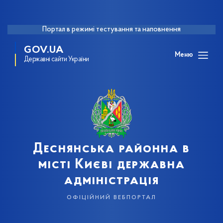
Портал в режимі тестування та наповнення
GOV.UA
Меню
Державні сайти України
Деснянська районна в
місті Києві державна
адміністрація
офіційний вебпортал