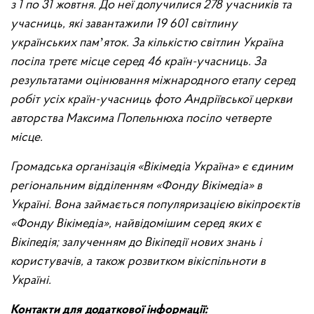
з 1 по 31 жовтня. До неї долучилися 278 учасників та
учасниць, які завантажили 19 601 світлину
українських памʼяток. За кількістю світлин Україна
посіла третє місце серед 46 країн-учасниць. За
результатами оцінювання міжнародного етапу серед
робіт усіх країн-учасниць фото Андріївської церкви
авторства Максима Попельнюха посіло четверте
місце.
Громадська організація «Вікімедіа Україна» є єдиним
регіональним відділенням «Фонду Вікімедіа» в
Україні. Вона займається популяризацією вікіпроєктів
«Фонду Вікімедіа», найвідомішим серед яких є
Вікіпедія; залученням до Вікіпедії нових знань і
користувачів, а також розвитком вікіспільноти в
Україні.
Контакти для додаткової інформації: