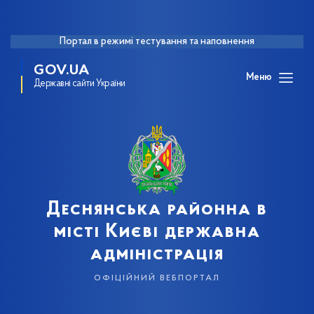
Портал в режимі тестування та наповнення
GOV.UA
Меню
Державні сайти України
Деснянська районна в
місті Києві державна
адміністрація
офіційний вебпортал