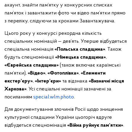
акаунт, знайти пам’ятку у конкурсних списках
пам’яток і завантажити фото чи відео пам’ятки прямо
з переліку, слідуючи за кроками Завантажувача.
Цього року у конкурсі рекордна кількість
спеціальних номінацій — дев’ять. Уперше відбудеться
спеціальна номінація
«Польська спадщина»
. Також
будуть спецномінації
«Німецька спадщина»
,
«Єврейська спадщина»
(також включає караїмські
пам’ятки),
«Відео»
,
«Фотоплівка»
,
«Елементи
екстер’єру»
,
«Інтер’єри»
та відзнака
«Визначні місця
Харкова»
. Усі спеціальні номінації зазначені за
посиланням
special.wlm.photo
.
Для документування злочинів Росії щодо знищення
культурної спадщини України цьогоріч вдруге
відбудеться спецномінація
«Війна руйнує пам’ятки»
.