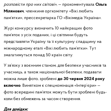
розповісти про них світові»
, — прокоментувала
Ольга
Мілянович
, членкиня оргкомітету «Вікі любить
пам’ятки», прессекретарка ГО «Вікімедіа Україна».
Журі конкурсу визначить 10 найкращих фото
пам’яток з усіх поданих, і ці світлини будуть
представляти Україну та її культурну спадщину на
міжнародному етапі «Вікі любить пам’ятки». Тут
змагатимуться понад 50 країн світу.
У зв’язку з воєнним станом, для безпеки учасників та
учасниць, а також національної безпеки, подавати
можна лише фото, зроблені
до 30 червня 2024 року
включно
. Винятком є спецномінація «Інтер’єри» —
фото всередині пам’яток можуть бути зроблені будь-
коли без обмежень за часом створення.
Для довідки: