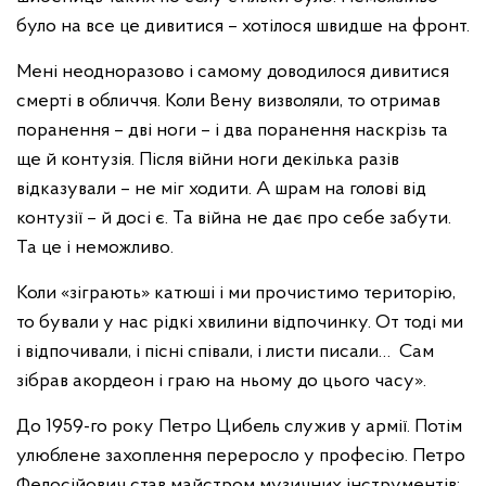
було на все це дивитися – хотілося швидше на фронт.
Мені неодноразово і самому доводилося дивитися
смерті в обличчя. Коли Вену визволяли, то отримав
поранення – дві ноги – і два поранення наскрізь та
ще й контузія. Після війни ноги декілька разів
відказували – не міг ходити. А шрам на голові від
контузії – й досі є. Та війна не дає про себе забути.
Та це і неможливо.
Коли «зіграють» катюші і ми прочистимо територію,
то бували у нас рідкі хвилини відпочинку. От тоді ми
і відпочивали, і пісні співали, і листи писали… Сам
зібрав акордеон і граю на ньому до цього часу».
До 1959-го року Петро Цибель служив у армії. Потім
улюблене захоплення переросло у професію. Петро
Федосійович став майстром музичних інструментів: