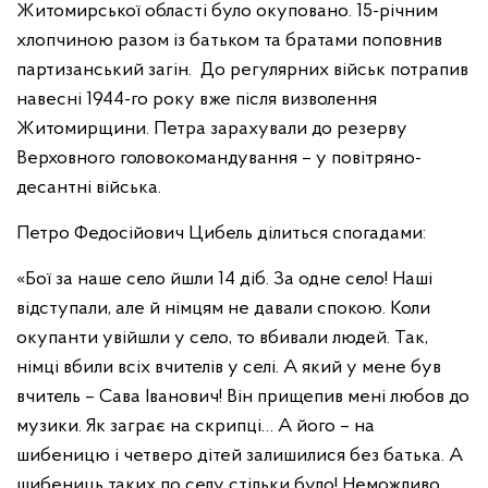
Житомирської області було окуповано. 15-річним
хлопчиною разом із батьком та братами поповнив
партизанський загін. До регулярних військ потрапив
навесні 1944-го року вже після визволення
Житомирщини. Петра зарахували до резерву
Верховного головокомандування – у повітряно-
десантні війська.
Петро Федосійович Цибель ділиться спогадами:
«Бої за наше село йшли 14 діб. За одне село! Наші
відступали, але й німцям не давали спокою. Коли
окупанти увійшли у село, то вбивали людей. Так,
німці вбили всіх вчителів у селі. А який у мене був
вчитель – Сава Іванович! Він прищепив мені любов до
музики. Як заграє на скрипці… А його – на
шибеницю і четверо дітей залишилися без батька. А
шибениць таких по селу стільки було! Неможливо