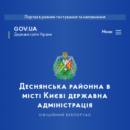
Портал в режимі тестування та наповнення
GOV.UA
Меню
Державні сайти України
Деснянська районна в
місті Києві державна
адміністрація
офіційний вебпортал