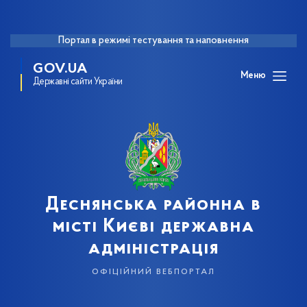
Портал в режимі тестування та наповнення
GOV.UA
Меню
Державні сайти України
Деснянська районна в
місті Києві державна
адміністрація
офіційний вебпортал