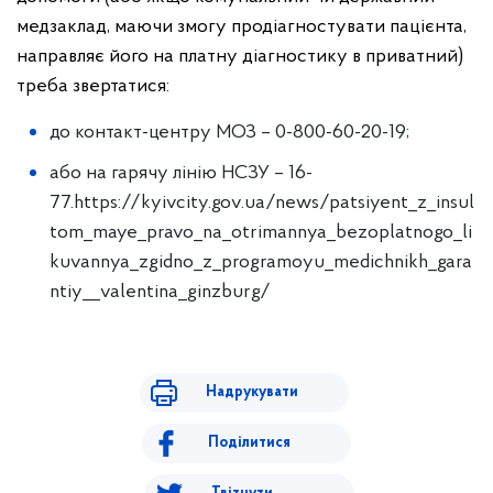
медзаклад, маючи змогу продіагностувати пацієнта,
направляє його на платну діагностику в приватний)
треба звертатися:
до контакт-центру МОЗ – 0-800-60-20-19;
або на гарячу лінію НСЗУ – 16-
77.
https://kyivcity.gov.ua/news/patsiyent_z_insul
tom_maye_pravo_na_otrimannya_bezoplatnogo_li
kuvannya_zgidno_z_programoyu_medichnikh_gara
ntiy__valentina_ginzburg/
Надрукувати
Поділитися