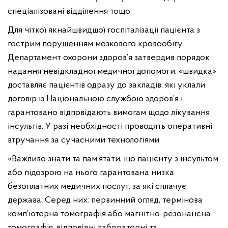
спеціалізовані відділення тощо.
Для чіткої якнайшвидшої госпіталізації пацієнта з
гострим порушенням мозкового кровообігу
Департамент охорони здоров’я затвердив порядок
надання невідкладної медичної допомоги: «швидка»
доставляє пацієнтів одразу до закладів, які уклали
договір із Національною службою здоров’я і
гарантовано відповідають вимогам щодо лікування
інсультів. У разі необхідності проводять оперативні
втручання за сучасними технологіями.
«Важливо знати та пам’ятати, що пацієнту з інсультом
або підозрою на нього гарантована низка
безоплатних медичних послуг, за які сплачує
держава. Серед них: первинний огляд, термінова
комп’ютерна томографія або магнітно-резонансна
томографія, відповідні лабораторні та