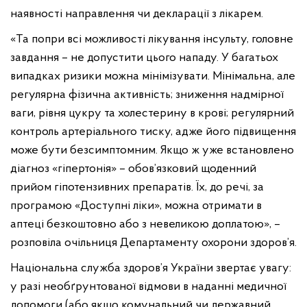
наявності направлення чи декларації з лікарем.
«Та попри всі можливості лікування інсульту, головне
завдання – не допустити цього нападу. У багатьох
випадках ризики можна мінімізувати. Мінімальна, але
регулярна фізична активність; зниження надмірної
ваги, рівня цукру та холестерину в крові; регулярний
контроль артеріального тиску, адже його підвищення
може бути безсимптомним. Якщо ж уже встановлено
діагноз «гіпертонія» – обов’язковий щоденний
прийом гіпотензивних препаратів. Їх, до речі, за
програмою «Доступні ліки», можна отримати в
аптеці безкоштовно або з невеликою доплатою», –
розповіла очільниця Департаменту охорони здоров’я.
Національна служба здоров’я України звертає увагу:
у разі необґрунтованої відмови в наданні медичної
допомоги (або якщо комунальний чи державний