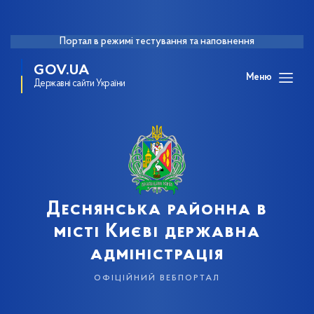
Портал в режимі тестування та наповнення
GOV.UA
Меню
Державні сайти України
Деснянська районна в
місті Києві державна
адміністрація
офіційний вебпортал