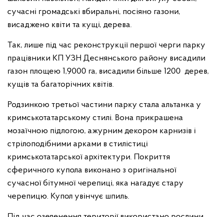
сучасні громадські вбиральні, посіяно газони,
висаджено квіти та кущі, дерева.
Так, лише під час реконструкції першої черги парку
працівники КП УЗН Деснянського району висадили
газон площею 1,9000 га, висадили більше 1200 дерев,
кущів та багаторічних квітів.
Родзинкою третьої частини парку стала альтанка у
кримськотатарському стилі. Вона прикрашена
мозаїчною підлогою, ажурним декором карнизів і
стрілоподібними арками в стилістиці
кримськотатарської архітектури. Покриття
сферичного купола виконано з оригінальної
сучасної бітумної черепиці, яка нагадує стару
черепицю. Купол увінчує шпиль.
Під час озеленення території використано рослини,