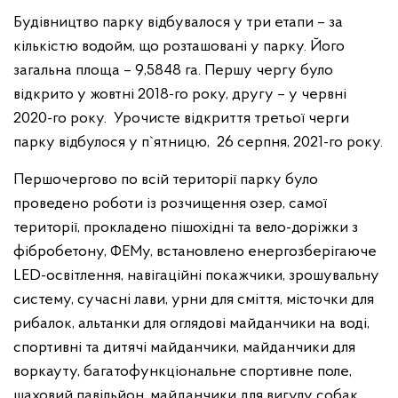
Будівництво парку відбувалося у три етапи – за
кількістю водойм, що розташовані у парку. Його
загальна площа – 9,5848 га. Першу чергу було
відкрито у жовтні 2018-го року, другу – у червні
2020-го року. Урочисте відкриття третьої черги
парку відбулося у п`ятницю, 26 серпня, 2021-го року.
Першочергово по всій території парку було
проведено роботи із розчищення озер, самої
території, прокладено пішохідні та вело-доріжки з
фібробетону, ФЕМу, встановлено енергозберігаюче
LED-освітлення, навігаційні покажчики, зрошувальну
систему, сучасні лави, урни для сміття, місточки для
рибалок, альтанки для оглядові майданчики на воді,
спортивні та дитячі майданчики, майданчики для
воркауту, багатофункціональне спортивне поле,
шаховий павільйон, майданчики для вигулу собак,