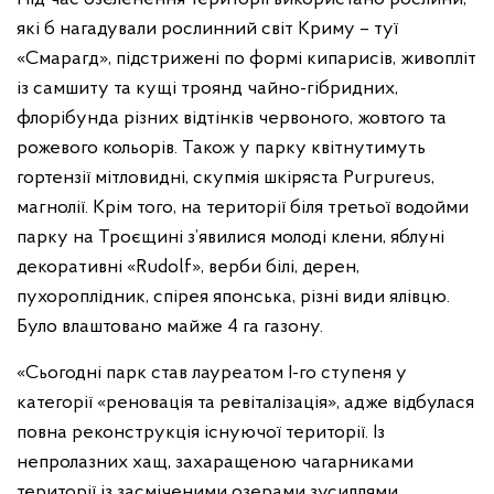
які б нагадували рослинний світ Криму – туї
«Смарагд», підстрижені по формі кипарисів, живопліт
із самшиту та кущі троянд чайно-гібридних,
флорібунда різних відтінків червоного, жовтого та
рожевого кольорів. Також у парку квітнутимуть
гортензії мітловидні, скупмія шкіряста Purpureus,
магнолії. Крім того, на території біля третьої водойми
парку на Троєщині з’явилися молоді клени, яблуні
декоративні «Rudolf», верби білі, дерен,
пухороплідник, спірея японська, різні види ялівцю.
Було влаштовано майже 4 га газону.
«Сьогодні парк став лауреатом І-го ступеня у
категорії «реновація та ревіталізація», адже відбулася
повна реконструкція існуючої території. Із
непролазних хащ, захаращеною чагарниками
території із засміченими озерами зусиллями