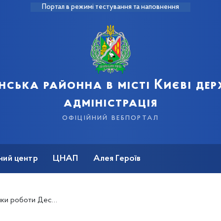
Портал в режимі тестування та наповнення
нська районна в місті Києві де
адміністрація
офіційний вебпортал
ний центр
ЦНАП
Алея Героїв
ржавної адміністрації за січень 2025 року