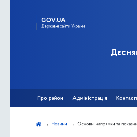
GOV.UA
Державні сайти України
Десня
Про район
Адміністрація
Контакт
Новини
Основні напрямки та показники роботи Деснянської районної в місті Києві де