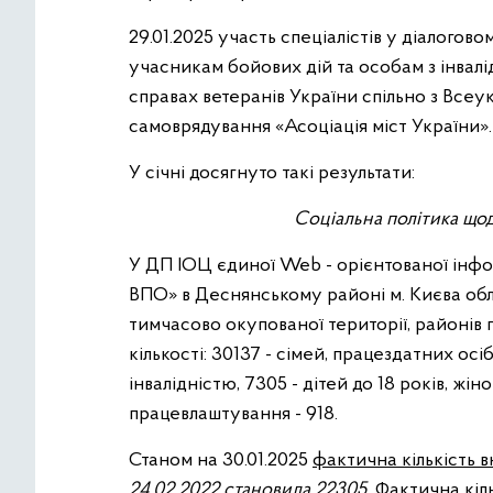
29.01.2025 участь спеціалістів у діалогов
учасникам бойових дій та особам з інвалід
справах ветеранів України спільно з Всеу
самоврядування «Асоціація міст України».
У січні досягнуто такі результати:
Соціальна політика що
У ДП ІОЦ єдиної Web - орієнтованої інфо
ВПО» в Деснянському районі м. Києва облі
тимчасово окупованої території, районів п
кількості: 30137 - сімей, працездатних осіб 
інвалідністю, 7305 - дітей до 18 років, жін
працевлаштування - 918.
Станом на 30.01.2025
фактична кількість 
24.02.2022 становила 22305.
Фактична кіль