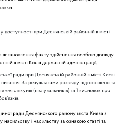
тавки.
ту доступності при Деснянській районній в місті
ї із встановлення факту здійснення особою догляду
нній в місті Києві державній адміністрації;
ської ради при Деснянській районній в місті Києві
 питання. За результатами розгляду підготовлено та
ння опікунів (піклувальників) та 1 висновок про
ов’язків.
ційної ради Деснянського району міста Києва з
у насильству і насильству за ознакою статті та