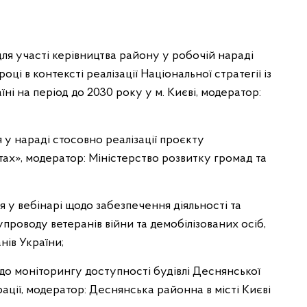
для участі керівництва району у робочій нараді
ці в контексті реалізації Національної стратегії із
ні на період до 2030 року у м. Києві, модератор:
 у нараді стосовно реалізації проєкту
ах», модератор: Міністерство розвитку громад та
я у вебінарі щодо забезпечення діяльності та
упроводу ветеранів війни та демобілізованих осіб,
нів України;
одо моніторингу доступності будівлі Деснянської
рації, модератор: Деснянська районна в місті Києві