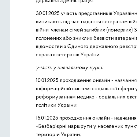
державна адміністрація;
30.01.2025 участь представників Управлінн
виникають під час надання ветеранам війн
війни, членам сімей загиблих (померлих) 
полонених або зниклих безвісти ветерані
відомостей з Єдиного державного реєстру
справах ветеранів України.
участь у навчальному курсі:
10.01.2025 проходження онлайн - навчання
інформаційній системі соціальної сфери у 
реформуванням медико - соціальних експер
політики України;
15.01.2025 проходження онлайн - навчання
«Безбар’єрні маршрути у населених пункта
територій України;