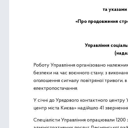
та указами
«Про продовження строк
Управління соціаль
(надал
Роботу Управління організовано належни
безпеки на час воєнного стану, з виконан
оголошення сигналу повітряної тривоги, в
електропостачання.
У січні до Урядового контактного центру 
центр міста Києва» надійшло 41 звернення
Спеціалісти Управління опрацювали 1200 
адміністративних послуг
Деснянської райо