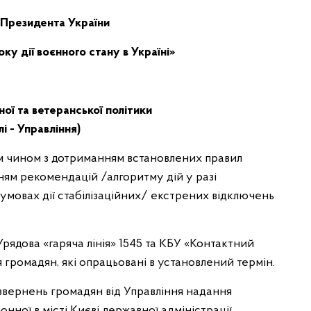
 Президента України
у дії воєнного стану в Україні»
ної та ветеранської політики
і - Управління)
м чином з дотриманням встановлених правил
ням рекомендацій /алгоритму дій у разі
 умовах дії стабілізаційних/ екстрених відключень
Урядова «гаряча лінія» 1545 та КБУ «Контактний
 громадян, які опрацьовані в установлений термін.
звернень громадян від Управління надання
нної в місті Києві державної адміністрації