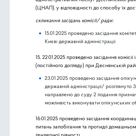
(ЦНАП), у відповідності до способу їх дос
скликання засідань комісії/ ради:
15.01.2025 проведено засідання коміте
Києві державній адміністрації.
15, 22.01.2025 проведено засідання комісі
(постійного догляду) при Деснянській райо
23.01.2025 проведено засідання опікун
державній адміністрації/ розглянуто 3
направлено до суду 2 подання призначе
можливість виконувати опікунських об
16.01.2025 проведено засідання координа
питань запобігання та протидії домашньом
ґендерної рівності.