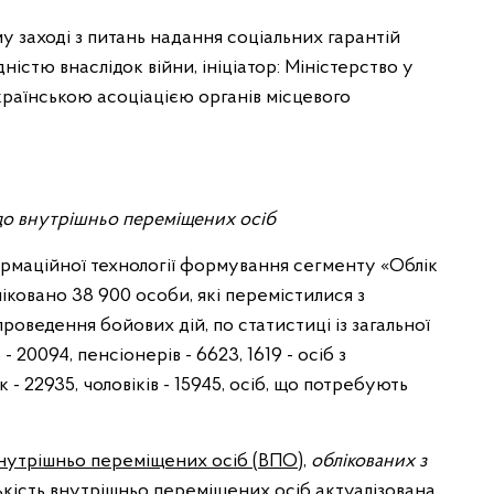
ому заході з питань надання соціальних гарантій
ністю внаслідок війни, ініціатор: Міністерство у
країнською асоціацією органів місцевого
до внутрішньо переміщених осіб
рмаційної технології формування сегменту «Облік
ковано 38 900 особи, які перемістилися з
роведення бойових дій, по статистиці із загальної
- 20094, пенсіонерів - 6623, 1619 - осіб з
ок - 22935, чоловіків - 15945, осіб, що потребують
внутрішньо переміщених осіб (ВПО)
,
облікованих з
кість внутрішньо переміщених осіб актуалізована,