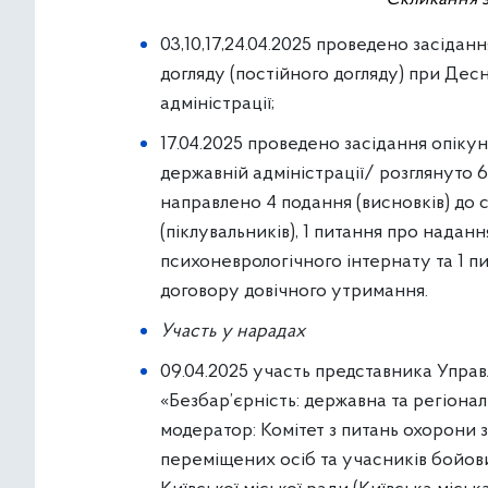
03,10,17,24.04.2025 проведено засідан
догляду (постійного догляду) при Десн
адміністрації;
17.04.2025 проведено засідання опікун
державній адміністрації/ розглянуто 6
направлено 4 подання (висновків) до 
(піклувальників), 1 питання про надан
психоневрологічного інтернату та 1 п
договору довічного утримання.
Участь у нарадах
09.04.2025 участь представника Управл
«Безбар’єрність: державна та регіонал
модератор: Комітет з питань охорони з
переміщених осіб та учасників бойов