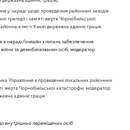
а державна адміністрація);
іння у нараді щодо проведення районних заходів
ї трагедії і пам’яті жертв Чорнобильської
йонна в місті Києві державна адміністрація;
ня в нараді/онлайн з питань забезпечення
 війни та демобілізованих осіб, модератор:
.
ника Управління в проведенні локальних районних
’яті жертв Чорнобильської катастрофи, модератор:
жавна адміністрація.
до внутрішньо переміщених осіб