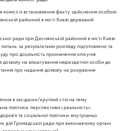
ня комісії із встановлення факту здійснення особою
янській районній в місті Києві державній
ської ради при Деснянській районній в місті Києві
 питань: за результатами розгляду підготовлено та
суду про доцільність призначення опікунів
ня дозволу на влаштування недієздатної особи до
итання про надання дозволу на розірвання
іння в засіданні/круглий стіл на тему:
ьна політика, перспективи і реальність»,
доров’я та соціальної політики, внутрішньо
их дій Громадської ради при виконавчому органі