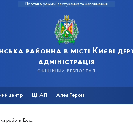
Портал в режимі тестування та наповнення
нська районна в місті Києві де
адміністрація
офіційний вебпортал
ний центр
ЦНАП
Алея Героїв
жавної адміністрації за квітень 2025 року