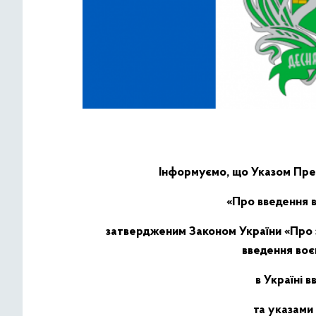
Інформуємо, що Указом През
«Про введення в
затвердженим Законом України «Про 
введення воєн
в Україні 
та указами