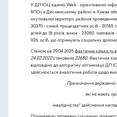
У ДП ІОЦ єдиної Web - орієнтованої інфо
ВПО» в Деснянському районі м. Києва облі
окупованої території, районів проведення б
30370 - сімей, працездатних осіб - 20165, п
дітей до 18 років, жінок - 23080, чоловікі
926, осіб, що отримують соціальну допомо
Станом на 29.04.2025
фактична кількість 
24.02.2022 становила 22680.
Фактична кіль
відповідно до алгоритму оптимізації ДП І
здійснюється аналітична робота щодо виз
Призначення державної 
які не мають пр
інвалідністю/ здійснення нагля
Призначено державну соціальну допомогу 