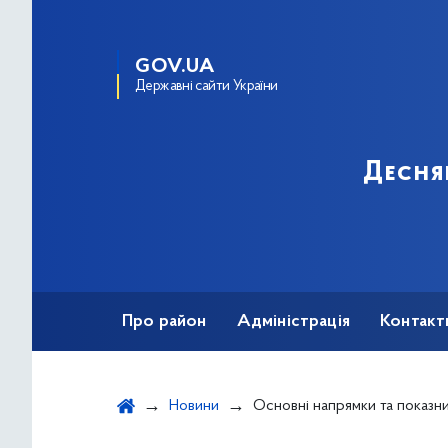
GOV.UA
Державні сайти України
Десня
Про район
Адміністрація
Контакт
Новини
Основні напрямки та показники роботи Деснянської районної в місті Києві дер