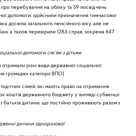
и про перебування на обліку та 59 посвідчень
ної допомоги; здійснили призначення тимчасової
ка досягла загального пенсійного віку, але не
бам, а також перевірили 1283 справ, зокрема 647
ціальної допомоги сім’ям з дітьми
кі отримали різні види державної соціальної
ня громадян категорії ВПО).
тодітних сімей, які мають право на отримання
ок коштів державного бюджету у вигляді субвенції
з батьків дитини, що постійно проживають разом з
дженні дитини одноразової