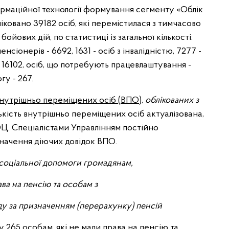
рмаційної технології формування сегменту «Облік
ковано 39182 осіб, які перемістилася з тимчасово
ойових дій, по статистиці із загальної кількості:
енсіонерів - 6692, 1631 - осіб з інвалідністю, 7277 -
в - 16102, осіб, що потребують працевлаштування -
гу - 267.
внутрішньо переміщених осіб (ВПО)
,
облікованих з
кість внутрішньо переміщених осіб актуалізована,
ОЦ. Спеціалістами Управлінням постійно
начення діючих довідок ВПО.
соціальної допомоги громадянам,
ава на пенсію та особам з
ду за призначенням (перерахунку) пенсій
265 особам, які не мали права на пенсію та