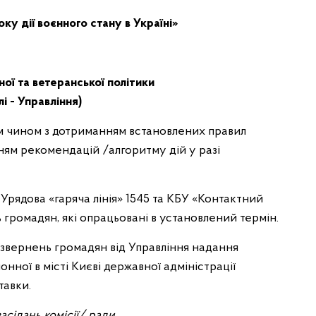
у дії воєнного стану в Україні»
ної та ветеранської політики
і - Управління)
м чином з дотриманням встановлених правил
ням рекомендацій /алгоритму дій у разі
 Урядова «гаряча лінія» 1545 та КБУ «Контактний
 громадян, які опрацьовані в установлений термін.
звернень громадян від Управління надання
нної в місті Києві державної адміністрації
тавки.
асідань комісії/ ради