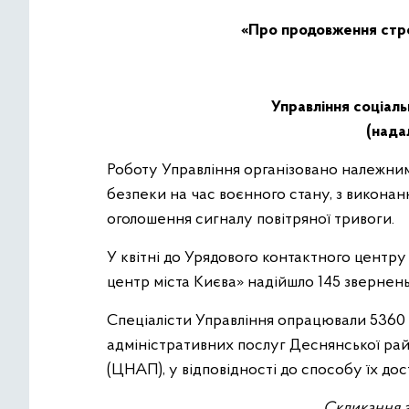
«Про продовження строк
Управління соціаль
(надал
Роботу Управління організовано належни
безпеки на час воєнного стану, з виконан
оголошення сигналу повітряної тривоги.
У квітні до Урядового контактного центру
центр міста Києва» надійшло 145 звернень
Спеціалісти Управління опрацювали
5360
адміністративних послуг
Деснянської райо
(ЦНАП), у відповідності до способу їх дос
Скликання з