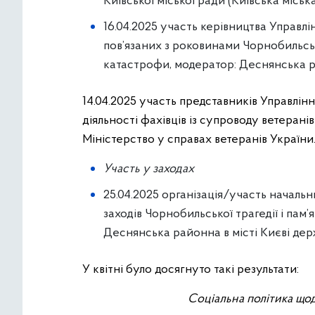
Київської міської ради (Київська міськ
16.04.2025 участь керівництва Управл
пов’язаних з роковинами Чорнобильсько
катастрофи, модератор: Деснянська ра
14.04.2025 участь представників Управлін
діяльності фахівців із супроводу ветеранів
Міністерство у справах ветеранів України
Участь у заходах
25.04.2025 організація/участь началь
заходів Чорнобильської трагедії і пам
Деснянська районна в місті Києві дер
У квітні було досягнуто такі результати:
Соціальна політика що