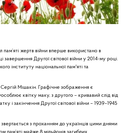
л пам’яті жертв війни вперше використано в
і завершення Другої світової війни у 2014-му році.
ого інституту національної пам'яті та
Сергій Мішакін. Графічне зображення є
особлює квітку маку, з другого – кривавий слід від
атку і закінчення Другої світової війни – 1939–1945
і звертається з проханням до українців цими днями
м пам’яті майже 8 мільйонів загиблих