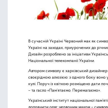
В сучасній Україні Червоний мак як симво
Україні на заходах, приурочених до річниц
Дизайн розроблено за ініціативи Українськ
Національної телекомпанії України.
Автором символу є харківський дизайнер 
своєрідною алюзією: з одного боку воно у
кулі. Поруч із квіткою розміщено дати поч
– та гасло «Пам’ятаємо. Перемагаємо».
Український інститут національної пам’ят
доповнити одяг червоним маком – символо