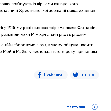
о появу пов’язують із віршами канадського
дставниці Християнської асоціації молодих жінок
 у 1915-му році написав твір «На полях Фландрії»,
 розквітли маки Між хрестами ряд за рядом».
ша «Ми збережемо віру», в якому обіцяла носити
ме Мойні Майкл у листопаді того ж року причепила
Поділитися
Твітнути
Наступна