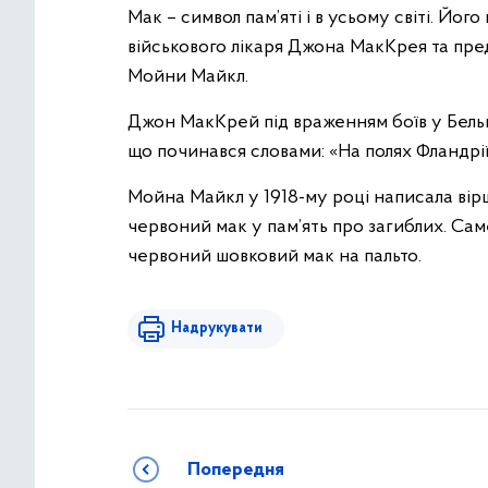
Мак – символ пам’яті і в усьому світі. Йог
військового лікаря Джона МакКрея та пре
Мойни Майкл.
Джон МакКрей під враженням боїв у Бельгії
що починався словами: «На полях Фландрії
Мойна Майкл у 1918-му році написала вір
червоний мак у пам’ять про загиблих. Са
червоний шовковий мак на пальто.
Надрукувати
Попередня