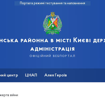
Портал в режимі тестування та наповнення
нська районна в місті Києві де
адміністрація
офіційний вебпортал
ний центр
ЦНАП
Алея Героїв
 жертв війни