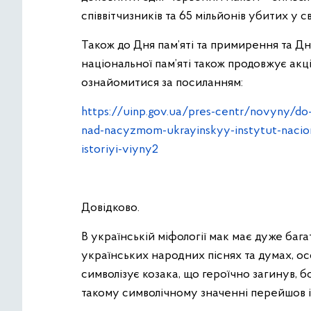
співвітчизників та 65 мільйонів убитих у сві
Також до Дня пам’яті та примирення та Д
національної пам’яті також продовжує акці
ознайомитися за посиланням:
https://uinp.gov.ua/pres-centr/novyny/d
nad-nacyzmom-ukrayinskyy-instytut-nacio
istoriyi-viyny2
Довідково.
В українській міфології мак має дуже багат
українських народних піснях та думах, о
символізує козака, що героїчно загинув, б
такому символічному значенні перейшов і