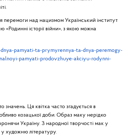
ті.
ня перемоги над нацизмом Український інститут
ю «Родинні історії війни», з якою можна
o-dnya-pamyati-ta-prymyrennya-ta-dnya-peremogy-
nalnoyi-pamyati-prodovzhuye-akciyu-rodynni-
о значень. Ця квітка часто згадується в
собливо козацької доби. Образ маку нерідко
оронячи Україну. З народної творчості мак у
 у художню літературу.