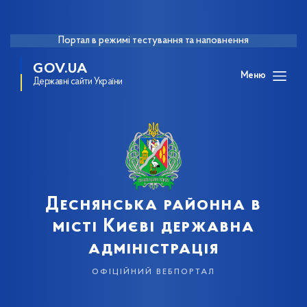
Портал в режимі тестування та наповнення
GOV.UA
Меню
Державні сайти України
Деснянська районна в
місті Києві державна
адміністрація
офіційний вебпортал