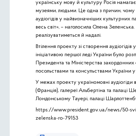
українську мову й культуру Росія намагає
музеями, людьми. Це одна з причин, чом
аудіогідів у найвизначніших культурних п
весь світ», – наголосила Олена Зеленська
реалізуватиметься й надалі.
Втілення проекту зі створення аудіогідів
ініціативою першої леді України було роз
Президента та Міністерства закордонних с
посольствами та консульствами України у с
У межах проекту україномовні аудіогіди вж
(Франція), галереї Альбертіна та палаці 
Лондонському Тауері, палаці Шарлоттенбур
https://www.president.gov.ua/news/50-sv
zelenska-ro-79153