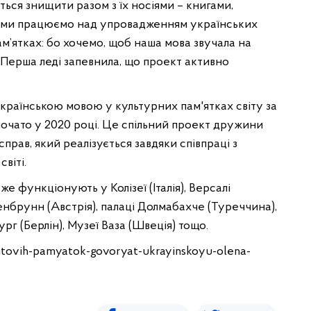
ться знищити разом з їх носіями – книгами,
у ми працюємо над упровадженням українських
ам’ятках: бо хочемо, щоб наша мова звучала на
. Перша леді запевнила, що проект активно
 українською мовою у культурних пам'ятках світу за
почато у 2020 році. Це спільний проект дружини
прав, який реалізується завдяки співпраці з
віті.
е функціонують у Колізеї (Італія), Версалі
Шенбрунн (Австрія), палаці Долмабахче (Туреччина),
г (Берлін), Музеї Ваза (Швеція) тощо.
itovih-pamyatok-govoryat-ukrayinskoyu-olena-