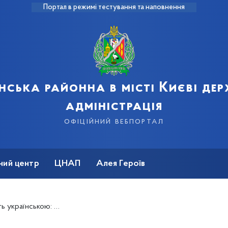
Портал в режимі тестування та наповнення
нська районна в місті Києві де
адміністрація
офіційний вебпортал
ний центр
ЦНАП
Алея Героїв
ка розповіла про нові аудіогіди