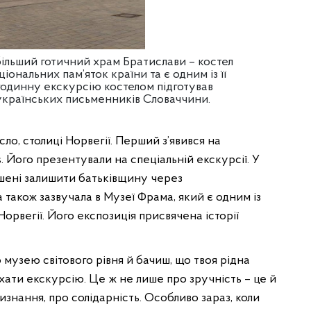
ільший готичний храм Братислави – костел
іональних пам’яток країни та є одним із її
годинну екскурсію костелом підготував
 українських письменників Словаччини.
ло, столиці Норвегії. Перший з’явився на
. Його презентували на спеціальній екскурсії. У
мушені залишити батьківщину через
 також зазвучала в Музеї Фрама, який є одним із
орвегії. Його експозиція присвячена історії
музею світового рівня й бачиш, що твоя рідна
хати екскурсію. Це ж не лише про зручність – це й
визнання, про солідарність. Особливо зараз, коли