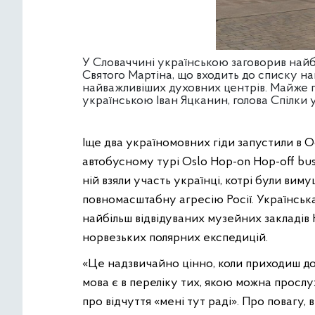
У Словаччині українською заговорив найб
Святого Мартіна, що входить до списку нац
найважливіших духовних центрів. Майже 
українською Іван Яцканин, голова Спілки
Іще два україномовних гіди запустили в Ос
автобусному турі Oslo Hop-оn Hop-оff bus
ній взяли участь українці, котрі були ви
повномасштабну агресію Росії. Українська
найбільш відвідуваних музейних закладів Н
норвезьких полярних експедицій.
«Це надзвичайно цінно, коли приходиш до 
мова є в переліку тих, якою можна прослу
про відчуття «мені тут раді». Про повагу, 