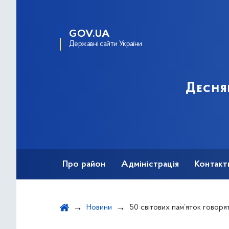
GOV.UA
Державні сайти України
Десня
Про район
Адміністрація
Контакт
Новини
50 світових пам’яток говорять українською: Олена Зеленсь