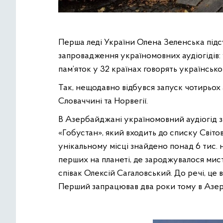
Перша леді України Олена Зеленська підсу
запровадження україномовних аудіогідів:
пам’яток у 32 країнах говорять українсько
Так, нещодавно відбувся запуск чотирьох 
Словаччині та Норвегії.
В Азербайджані україномовний аудіогід 
«Гобустан», який входить до списку Сві
унікальному місці знайдено понад 6 тис. 
перших на планеті, де зароджувалося мист
співак Олексій Сагаловський. До речі, це 
Перший запрацював два роки тому в Азе