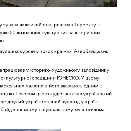
мувала важливий етап реалізації проекту із
 уже 50 визначних культурних та історичних
ю.
аудіоекскурсій у трьох країнах: Азербайджані,
запрацював у історико-художньому заповіднику
тової культурної спадщини ЮНЕСКО. У цьому
наскельних малюнків, його вважають одним із
ецтво. Голосом цього аудіогіда став український
вже другий україномовний аудіогід у країні.
рбайджанському національному музеї килима.